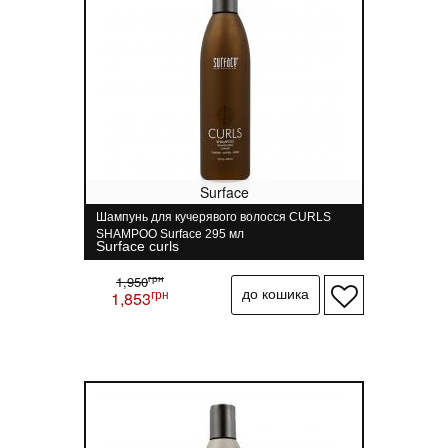
Surface
Шампунь для кучерявого волосся CURLS
SHAMPOO Surface 295 мл
Surface curls
грн
1,950
грн
1,853