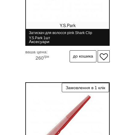
Y.S.Park
Затискач для волосся pink Shark Clip
Y.S.Park 1шт
Аксесуари
ваша цена:
грн
260