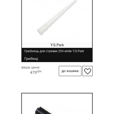
Y.S.Park
Гребінець для стрижки 254 white Y.S.Park
Гребінці
ваша цена:
грн
470