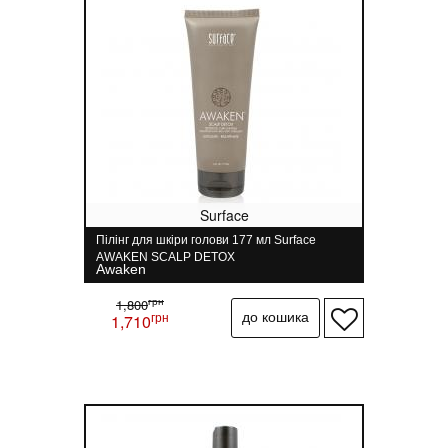
Surface
Пілінг для шкіри голови 177 мл Surface
AWAKEN SCALP DETOX
Awaken
грн
1,800
грн
1,710