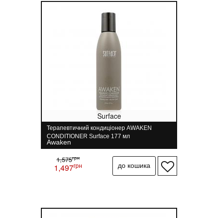
Surface
Терапевтичний кондиціонер AWAKEN
CONDITIONER Surface 177 мл
Awaken
грн
1,575
грн
1,497