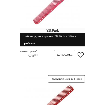
Y.S.Park
Гребінець для стрижки 339 Pink Y.S.Park
Гребінці
ваша цена:
грн
570