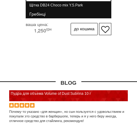
Щітка DB24 Choco mix Y.S.Park
Гребінці
ваша цена:
грн
1,250
BLOG
Пудра для объема Volume of Dust Subrina 10 г
Почему-то указано «для женщин», но сын пользуется с удовольствием и
С
покупали это средство в барбершопе, теперь и я у него беру иногда,
отличное средство для стайлинга, рекомендую!