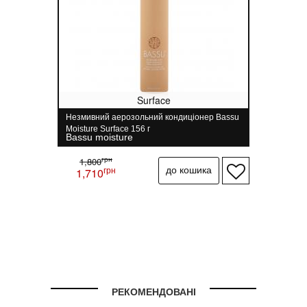
Surface
Незмивний аерозольний кондиціонер Bassu
Moisture Surface 156 г
Bassu moisture
грн
1,800
грн
1,710
РЕКОМЕНДОВАНІ