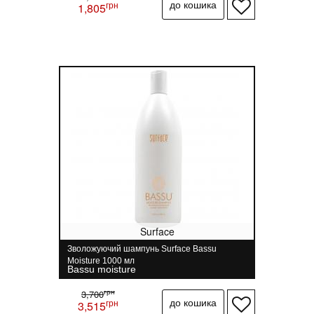
грн
1,805
Surface
Зволожуючий шампунь Surface Bassu
Moisture 1000 мл
Bassu moisture
грн
3,700
грн
3,515