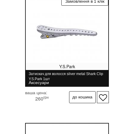
Y.S.Park
Затискач для волосся silver metal Shark Clip
Y.S.Park 1шт
Аксесуари
ваша цена:
грн
260