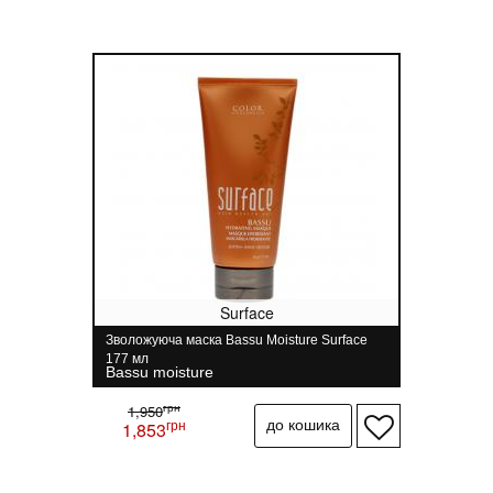
Surface
Зволожуюча маска Bassu Moisture Surface
177 мл
Bassu moisture
грн
1,950
грн
1,853