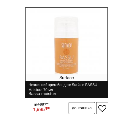
Surface
Незмивний крем бондекс Surface BASSU
Moisture 70 мл
Bassu moisture
грн
2,100
грн
1,995