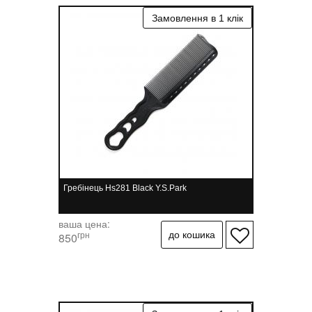
Гребінець Hs281 Black Y.S.Park
ваша цена:
грн
850