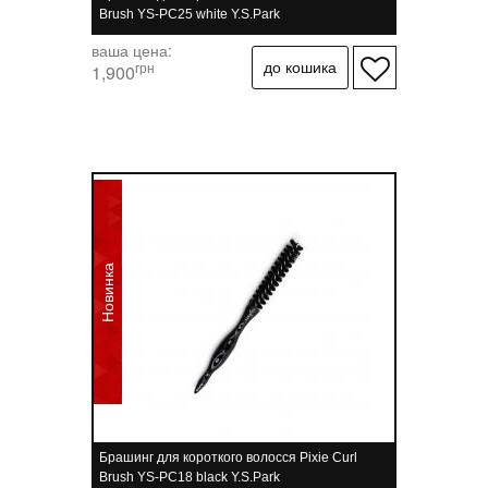
Brush YS-PC25 white Y.S.Park
ваша цена:
грн
1,900
Новинка
Брашинг для короткого волосся Pixie Curl
Brush YS-PC18 black Y.S.Park