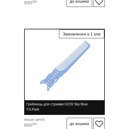
грн
930
Гребінець для стрижки H239 Sky Blue
Y.S.Park
ваша цена:
грн
800