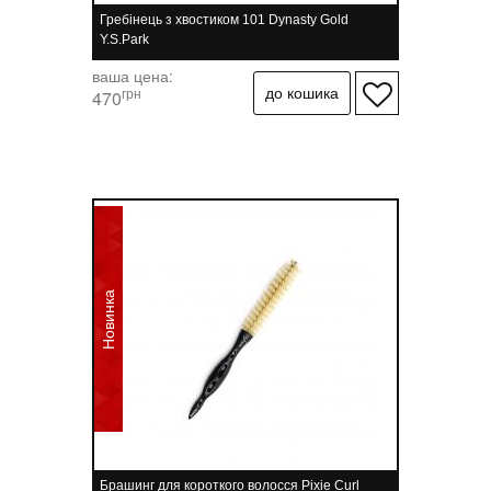
Гребінець з хвостиком 101 Dynasty Gold
Y.S.Park
ваша цена:
грн
470
Новинка
Брашинг для короткого волосся Pixie Curl