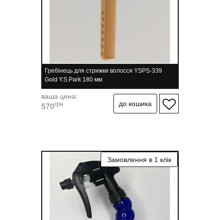
Гребінець для стрижки волосся YSPS-339
Gold Y.S.Park 180 мм
ваша цена:
грн
570