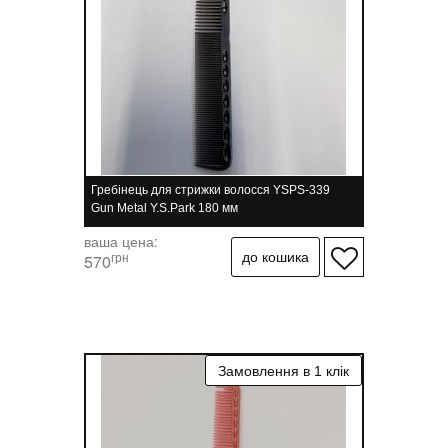
Гребінець для стрижки волосся YSPS-339
Gun Metal Y.S.Park 180 мм
ваша цена:
грн
570