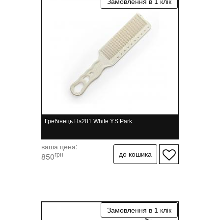
Гребінець Hs281 White Y.S.Park
ваша цена:
грн
850