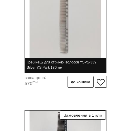
Гребінець для стрижки волосся YSPS-339
Silver Y.S.Park 180 мм
ваша цена:
грн
570