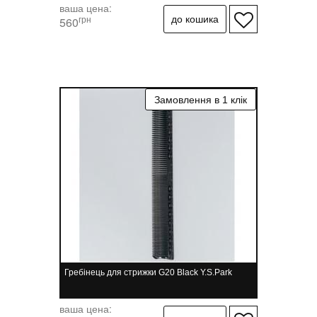
ваша цена:
грн
560
Гребінець для стрижки G20 Black Y.S.Park
ваша цена: