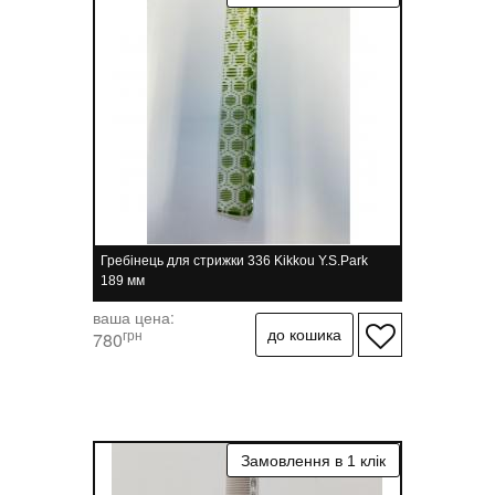
Гребінець для стрижки 336 Kikkou Y.S.Park
189 мм
ваша цена:
грн
780