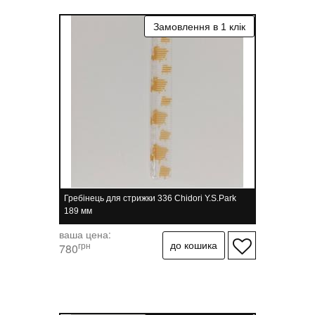
Гребінець для стрижки 336 Chidori Y.S.Park
189 мм
ваша цена:
грн
780