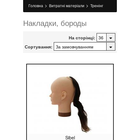
>
>
Головна
Витратні матеріали
Тренінг
>
матеріали
Накладки, бороди
Накладки, бороды
На сторінці:
Сортування:
Sibel