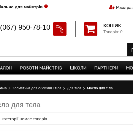
іально для майстрів
Реєстрац
(067) 950-78-10
КОШИК:
Товарів: 0
CАЛОН
РОБОТИ
МАЙСТРІВ
ШКОЛИ
ПАРТНЕРИ
МО
>
>
>
овна
Косметика для обличчя і тіла
Для тіла
Масло для тіла
ло для тела
й категорії немає товарів.