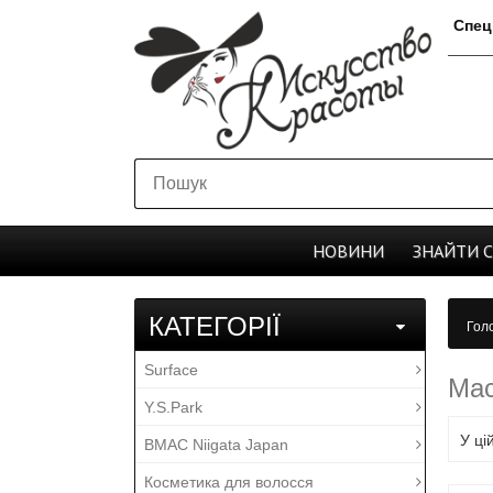
Спец
НОВИНИ
ЗНАЙТИ
КАТЕГОРІЇ
Гол
Surface
Мас
Y.S.Park
У ці
BMAC Niigata Japan
Косметика для волосся