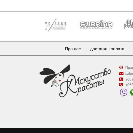
Про нас
доставка і оплата
Прац
sale
(067
(063