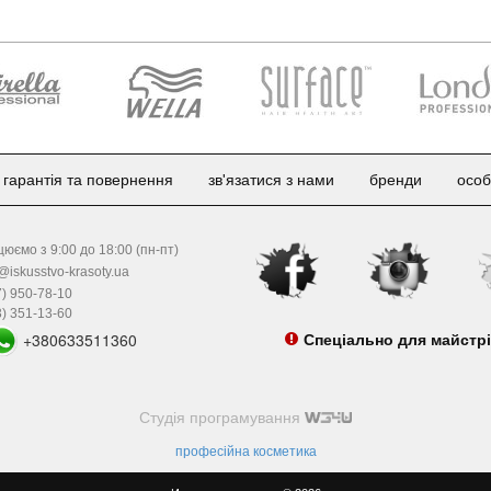
гарантія та повернення
зв'язатися з нами
бренди
особ
юємо з 9:00 до 18:00 (пн-пт)
@iskusstvo-krasoty.ua
) 950-78-10
) 351-13-60
+380633511360
Спеціально для майстр
Студія програмування
професійна косметика