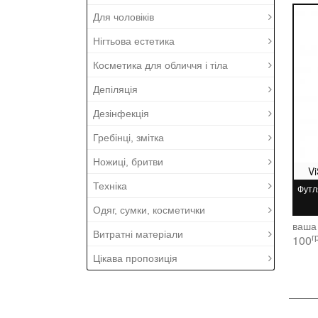
Для чоловіків
Нігтьова естетика
Косметика для обличчя і тіла
Депіляція
Дезінфекція
Гребінці, змітка
Ножиці, бритви
V
Техніка
Футл
Одяг, сумки, косметички
ваша
Витратні матеріали
г
100
Цікава пропозиція