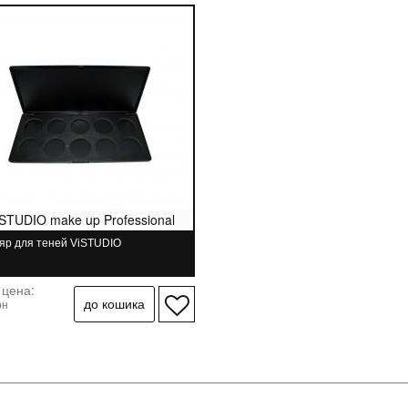
iSTUDIO make up Professional
яр для теней ViSTUDIO
 цена:
рн