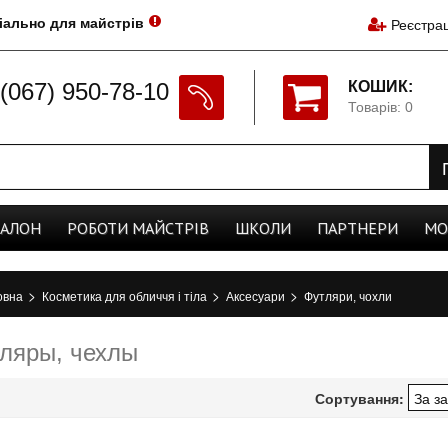
іально для майстрів
Реєстрац
(067) 950-78-10
КОШИК:
Товарів: 0
CАЛОН
РОБОТИ
МАЙСТРІВ
ШКОЛИ
ПАРТНЕРИ
МО
>
>
>
овна
Косметика для обличчя і тіла
Аксесуари
Футляри, чохли
ляры, чехлы
Сортування: