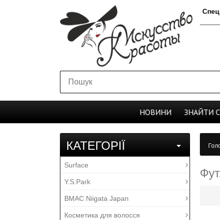
Спец
НОВИНИ
ЗНАЙТИ
КАТЕГОРІЇ
Гол
Surface
Фут
Y.S.Park
BMAC Niigata Japan
Косметика для волосся