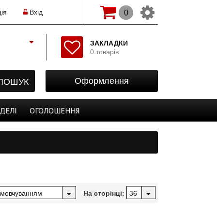
ія
Вхід
0
Змінити мову(рос.)
ЗАКЛАДКИ
0 товарів
Початок
Реєстрація
ПОШУК
Оформлення
Авторизація
Закладки
ДЕЛІ
ОГОЛОШЕННЯ
Оформлення
На сторінці: