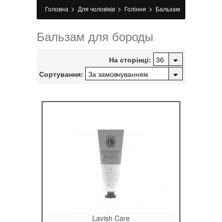
>
>
>
Головна
Для чоловіків
Гоління
Бальзам
для бороди
Бальзам для бороды
На сторінці:
Сортування:
Lavish Care