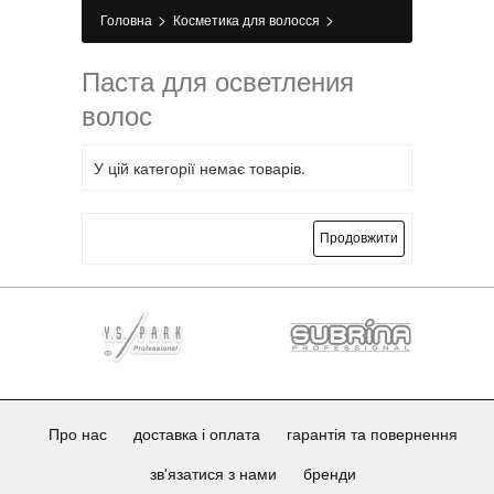
>
>
Головна
Косметика для волосся
>
Фарбування
Паста для освітлення волосся
Паста для осветления
волос
У цій категорії немає товарів.
Продовжити
Про нас
доставка і оплата
гарантія та повернення
зв'язатися з нами
бренди