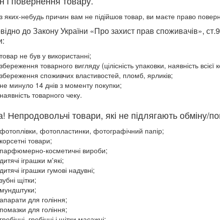
н і повернення товару.
з яких-небудь причин вам не підійшов товар, ви маєте право поверн
відно до Закону України «Про захист прав споживачів», ст.
и:
товар не був у використанні;
збереження товарного вигляду (цілісність упаковки, наявність всієї к
збереження споживчих властивостей, пломб, ярликів;
не минуло 14 днів з моменту покупки;
наявність товарного чеку.
а! Непродовольчі товари, які не підлягають обміну/п
фотоплівки, фотопластинки, фотографічний папір;
корсетні товари;
парфюмерно-косметичні вироби;
дитячі іграшки м'які;
дитячі іграшки гумові надувні;
зубні щітки;
мундштуки;
апарати для гоління;
помазки для гоління;
гребінці, гребінці і щітки масажні;