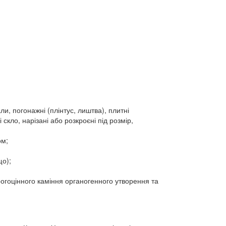
и, погонажні (плінтус, лиштва), плитні
скло, нарізані або розкроєні під розмір,
ом;
що);
рогоцінного каміння органогенного утворення та