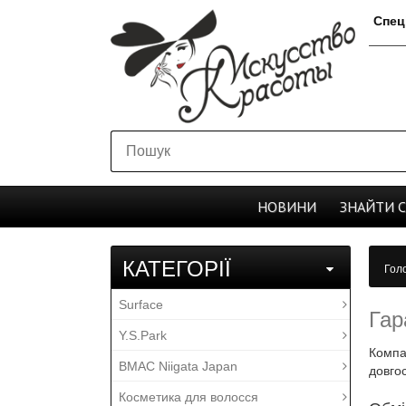
Спец
НОВИНИ
ЗНАЙТИ
КАТЕГОРІЇ
Гол
Surface
Гар
Y.S.Park
Компа
BMAC Niigata Japan
довго
Косметика для волосся