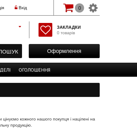
ія
Вхід
0
Змінити мову(рос.)
ЗАКЛАДКИ
0 товарів
Початок
Реєстрація
ПОШУК
Оформлення
Авторизація
Закладки
ДЕЛІ
ОГОЛОШЕННЯ
Оформлення
 цінуємо кожного нашого покупця і націлені на
альну продукцію.