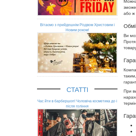
Можна
зможе
або ж
Обмі
Вітаємо з прийдешнім Різдвом Христовим і
Новим роком!
Ви мо
Протя
товару
Гара
Компа
таким
гаран
СТАТТІ
При в
нарахо
Час йти в барбершоп! Чоловіча косметика до і
термін
після гоління
Гара