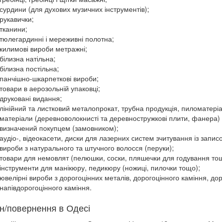
сурдини (для духових музичних інструментів);
рукавички;
тканини;
тюлегардинні і мереживні полотна;
килимові вироби метражні;
білизна натільна;
білизна постільна;
панчішно-шкарпеткові вироби;
товари в аерозольній упаковці;
друковані видання;
лінійний та листковий металопрокат, трубна продукція, пиломатеріал
матеріали (деревноволокнисті та деревностружкові плити, фанера) і 
визначений покупцем (замовником);
аудіо-, відеокасети, диски для лазерних систем зчитування із запис
вироби з натурального та штучного волосся (перуки);
товари для немовлят (пелюшки, соски, пляшечки для годування то
інструменти для манікюру, педикюру (ножиці, пилочки тощо);
ювелірні вироби з дорогоцінних металів, дорогоцінного каміння, до
напівдорогоцінного каміння.
н/повернення в Одесі