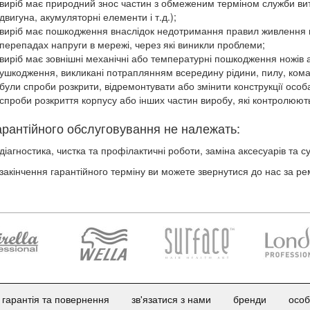
виріб має природний знос частин з обмеженим терміном служби витр
двигуна, акумуляторні елементи і т.д.);
виріб має пошкодження внаслідок недотримання правил живлення в
перепадах напруги в мережі, через які виникли проблеми;
виріб має зовнішні механічні або температурні пошкодження ножів 
ушкодження, викликані потраплянням всередину рідини, пилу, комах
були спроби розкрити, відремонтувати або змінити конструкції особ
спроби розкриття корпусу або інших частин виробу, які контролюю
арантійного обслуговування не належать:
діагностика, чистка та профілактичні роботи, заміна аксесуарів та 
 закінчення гарантійного терміну ви можете звернутися до нас за ре
гарантія та повернення
зв'язатися з нами
бренди
особ