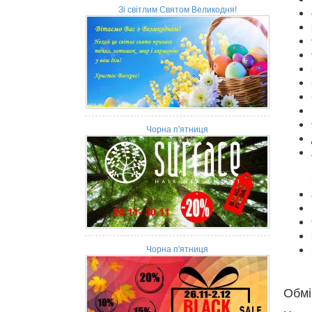
Зі світлим Святом Великодня!
Чорна п'ятниця
Чорна п'ятниця
Обмі