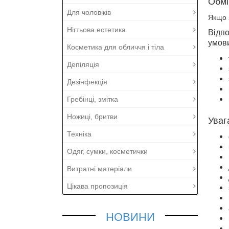
Обмі
Для чоловіків
Якщо 
Нігтьова естетика
Відпо
умов
Косметика для обличчя і тіла
Депіляція
Дезінфекція
Гребінці, змітка
Ножиці, бритви
Уваг
Техніка
Одяг, сумки, косметички
Витратні матеріали
Цікава пропозиція
НОВИНИ