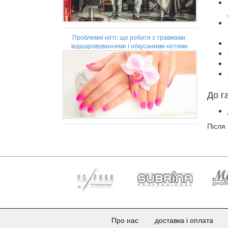
Проблемні нігті: що робити з травмами,
відшаровуваннями і обкусаними нігтями
До г
Після
Про нас
доставка і оплата