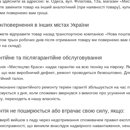
 здійснити за адресою: м. Одеса, вул. Філатова, 13а, магазин «Мис
те замінити товар на інший аналогічний (при наявності товару), куп
 ми повернемо вам гроші.
н/повернення в інших містах України
жете відправити товар назад транспортною компанією «Нова пошта»
гом трьох робочих днів після отримання товару ми повернемо вам г
 на складі).
нтійне та післягарантійне обслуговування
нія «Мистецтво Краси» надає гарантію на всю техніку на півроку. Я
, що має виробничий дефект, ремонт проводиться безкоштовно. Для 
тійний талон.
иконанні гарантійного ремонту термін гарантії збільшується на час 
вується з дня, коли споживач звернувся з вимогою про усунення недо
у, переходять в нашу власність.
нтія не поширюється або втрачає свою силу, якщо:
виріб вийшов з ладу через недотримання споживачем правил експлуат
несправності, що виникли внаслідок надмірного навантаження, нен