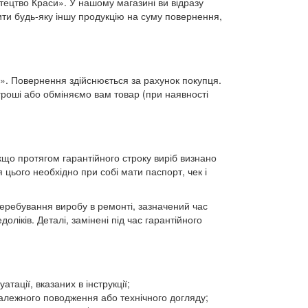
тецтво Краси». У нашому магазині ви відразу
ити будь-яку іншу продукцію на суму повернення,
. Повернення здійснюється за рахунок покупця.
роші або обміняємо вам товар (при наявності
кщо протягом гарантійного строку виріб визнано
цього необхідно при собі мати паспорт, чек і
перебування виробу в ремонті, зазначений час
ліків. Деталі, замінені під час гарантійного
ації, вказаних в інструкції;
алежного поводження або технічного догляду;