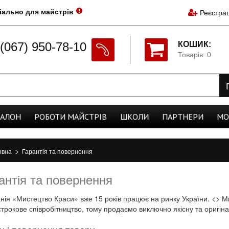
іально для майстрів
Реєстрац
(067) 950-78-10
КОШИК:
Товарів: 0
CАЛОН
РОБОТИ
МАЙСТРІВ
ШКОЛИ
ПАРТНЕРИ
МО
>
овна
Гарантія та повернення
антія та повернення
нія «Мистецтво Краси» вже 15 років працює на ринку України. <> Ми
строкове співробітництво, тому продаємо виключно якісну та оригін