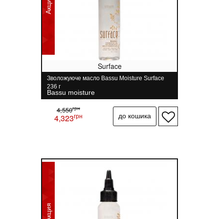
Акция
Surface
Зволожуюче масло Bassu Moisture Surface
236 г
Bassu moisture
грн
4,550
грн
4,323
Акция