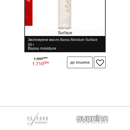
Surface
Зволожуюче масло Bassu Moisture Surface
59 г
Bassu moisture
грн
1,800
грн
1,710