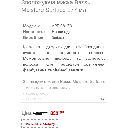
Зволожуюча маска Bassu
Moisture Surface 177 мл
Модель:
АРТ.08173
Наявність:
На складі
Виробник
Surface
Ідеально підходить для всіх блондинок,
сухого та пористого волосся.
Моментально зволожує та заспокоює
волосся після процедури освітлення,
фарбування та хімічної завивки.
Зволожуюча маска Bassu Moisture Surface:
- максимально зволожує
- відновлює
- захищає
Застосування для нормального волосся:
грн
Ціна
1,853
грн
1,950
нанесіть маску на вологе вимите
шампунем волосся і розподіліть її від
получить скидку
середини до кінчиків. Залиште на 3-5