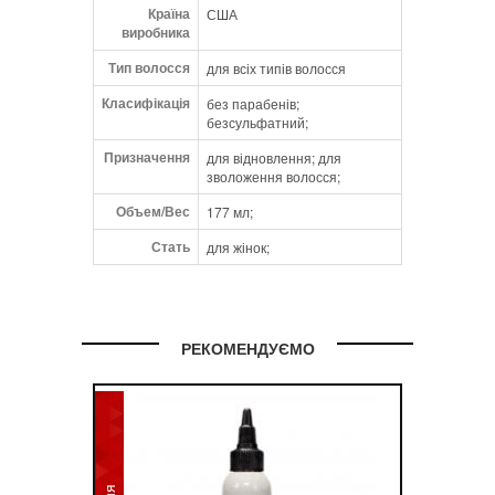
C), Panthenol, Sorbitol , Polyquaternium-4,
Країна
США
Hydroxyethylcellulose , Sodium PCA, Citric
виробника
Acid , Cera Alba, Stearyl Alcohol , Dimethyl
Тип волосся
для всіх типів волосся
Lauramine Oleate, Autolyzed Yeast,
Pentasodium Pentetate, Fragrance
Класифікація
без парабенів;
(Parfum), Phenoxyethanol , Caprylyl Glycol ,
безсульфатний;
Sorbic Acid, Glycol Stearate, Cetyl Alcohol,
Призначення
Behentrimonium Chloride, Cetrimonium
для відновлення; для
зволоження волосся;
Chloride, Emulsifying Wax NF, Glycerin ,
Hydrolyzed Vegetable Protein, Cocos
Объем/Вес
177 мл;
Nucifera (Coconut) Oil, Water/Eau
Стать
для жінок;
РЕКОМЕНДУЄМО