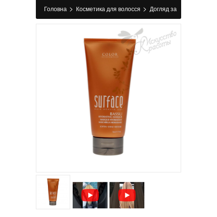
>
>
Головна
Косметика для волосся
Догляд за
>
>
волоссям
Маска для волосся
Зволожуюча
маска Bassu Moisture Surface 177 мл