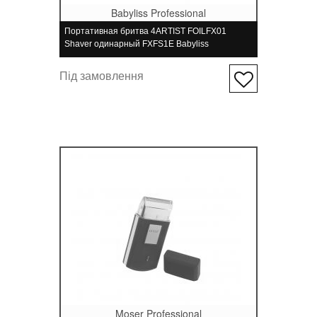
Babyliss Professional
Портативная бритва 4ARTIST FOILFX01
Shaver одинарный FXFS1E Babyliss
Professional
Під замовлення
Moser Professional