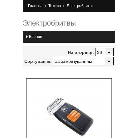
>
>
Головна
Техніка
Електробритви
Электробритвы
Бренди:
На сторінці:
Сортування: