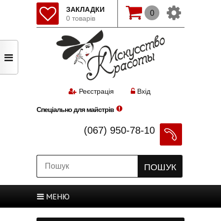
ЗАКЛАДКИ
0
0 товарів
Змінити мову(рос.)
Початок
Реєстрація
Авторизація
Реєстрація
Вхід
Спеціально для майстрів
Закладки
Оформлення
(067) 950-78-10
ПОШУК
Оформлення
МЕНЮ