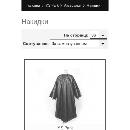
>
>
>
Головна
Y.S.Park
Аксесуари
Накидки
Накидки
На сторінці:
Сортування:
Y.S.Park