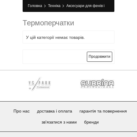
>
>
Головна
Техніка
Аксесуари для фенів і
>
машинок
Термоперчатки
Термоперчатки
У цій категорії немає товарів.
Продовжити
Про нас
доставка і оплата
гарантія та повернення
зв'язатися з нами
бренди