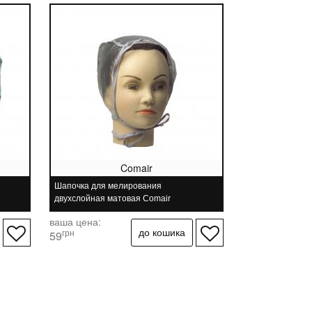
Comair
Шапочка для мелирования
двухслойная матовая Comair
ваша цена:
грн
59