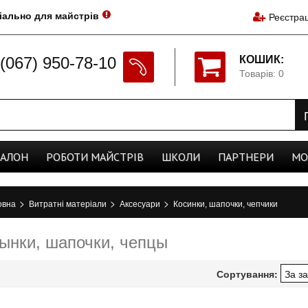
іально для майстрів
Реєстрац
(067) 950-78-10
КОШИК:
Товарів: 0
CАЛОН
РОБОТИ
МАЙСТРІВ
ШКОЛИ
ПАРТНЕРИ
МО
>
>
>
овна
Витратні матеріали
Аксесуари
Косинки, шапочки, чепчики
ынки, шапочки, чепцы
Сортування: