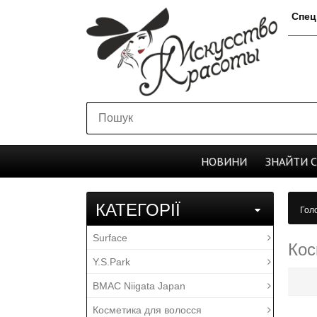
Спец
НОВИНИ
ЗНАЙТИ
КАТЕГОРІЇ
Гол
Surface
Кос
Y.S.Park
BMAC Niigata Japan
Косметика для волосся