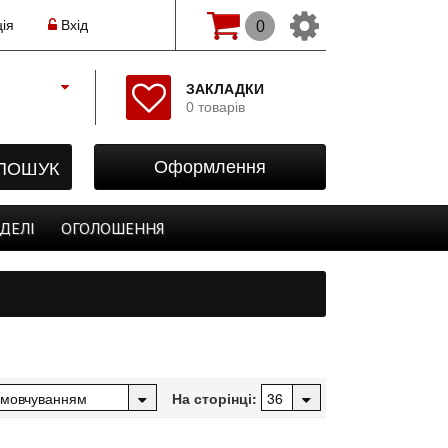
ія
Вхід
0
Змінити мову(рос.)
ЗАКЛАДКИ
0 товарів
Початок
Реєстрація
ПОШУК
Оформлення
Авторизація
Закладки
ДЕЛІ
ОГОЛОШЕННЯ
Оформлення
На сторінці: