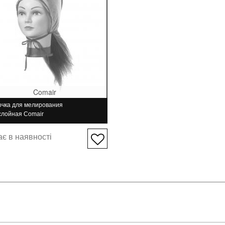
Comair
чка для мелирования
слойная Comair
є в наявності