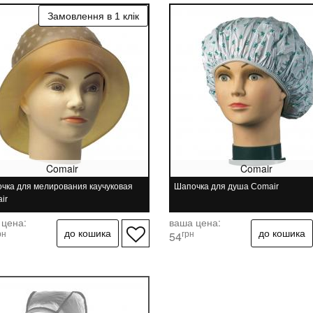
Comair
Comair
чка для мелирования каучуковая
Шапочка для душа Comair
ir
 цена:
ваша цена:
рн
грн
54