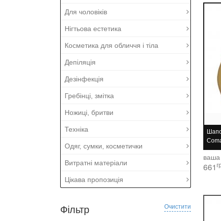
Для чоловіків
Нігтьова естетика
Косметика для обличчя і тіла
Депіляція
Дезінфекція
Гребінці, змітка
Ножиці, бритви
Техніка
Шапо
Coma
Одяг, сумки, косметички
ваша
Витратні матеріали
г
661
Цікава пропозиція
Очистити
Фільтр