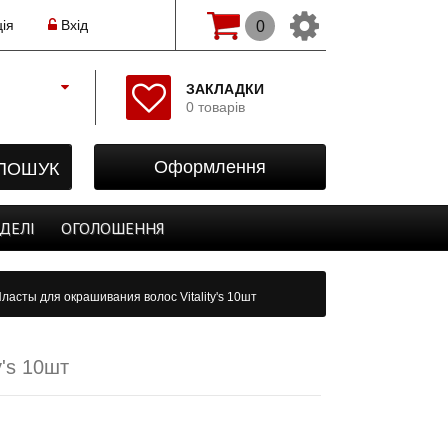
ія
Вхід
0
Змінити мову(рос.)
ЗАКЛАДКИ
0 товарів
Початок
Реєстрація
ПОШУК
Оформлення
Авторизація
Закладки
ДЕЛІ
ОГОЛОШЕННЯ
Оформлення
ласты для окрашивания волос Vitality's 10шт
y's 10шт