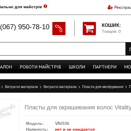
іально для майстрів
Реєстрац
(067) 950-78-10
КОШИК:
Товарів: 0
CАЛОН
РОБОТИ
МАЙСТРІВ
ШКОЛИ
ПАРТНЕРИ
МО
>
>
>
>
а
Витратні матеріали
Витратні матеріали
Пласти для мелірування
П
Пласты для окрашивания волос Vitalit
Модель:
VA0536
Наявність:
нет и не ожидается