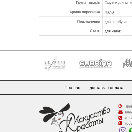
Група товарів
Смужки для мел
Країна виробника
Італія
Призначення
для фарбування
Стать
для жінок;
Про нас
доставка і оплата
Прац
sale
(067
(063