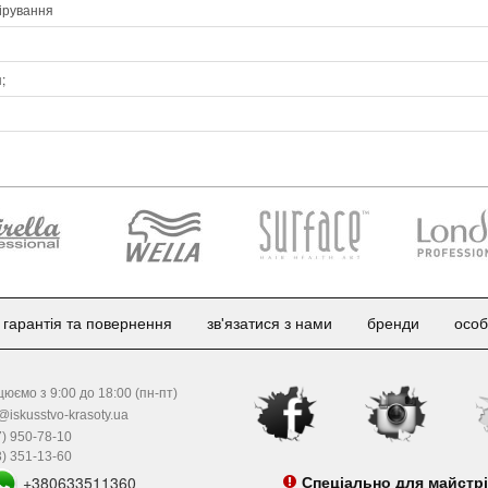
ірування
;
гарантія та повернення
зв'язатися з нами
бренди
особ
юємо з 9:00 до 18:00 (пн-пт)
@iskusstvo-krasoty.ua
) 950-78-10
) 351-13-60
+380633511360
Спеціально для майстр