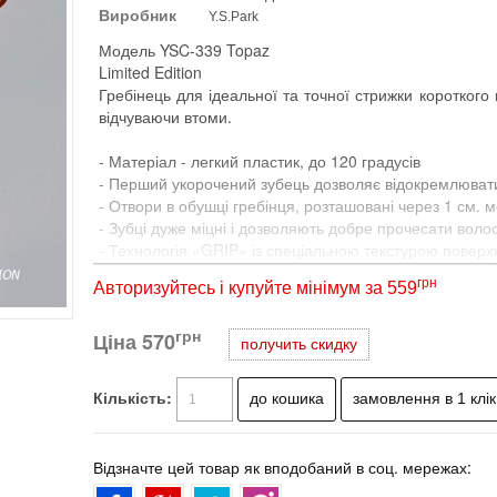
Виробник
Y.S.Park
Модель YSC-339 Topaz
Limited Edition
Гребінець для ідеальної та точної стрижки короткого
відчуваючи втоми.
- Матеріал - легкий пластик, до 120 градусів
- Перший укорочений зубець дозволяє відокремлюва
- Отвори в обушці гребінця, розташовані через 1 см. м
- Зубці дуже міцні і дозволяють добре прочесати воло
- Технологія «GRIP» із спеціальною текстурою поверхні
- Технологія "Gradually pitch", рівномірний натяг пасма
грн
Авторизуйтесь і купуйте мінімум за 559
- Панель з дрібними зубцями дозволяє стригти також і
- Довжина 180 мм.
грн
Ціна
- Вага 8грам
570
получить скидку
Відстань між зубцями по всій довжині гребінця не 
Кількість:
ручки. При розчісуванні основний натяг припадає на т
завдяки чому волосся, яке проходить через цю обл
Відповідно, волосся, що проходить через «далеку» гре
Відзначте цей товар як вподобаний в соц. мережах:
витрачаючи на цей час і зусилля.