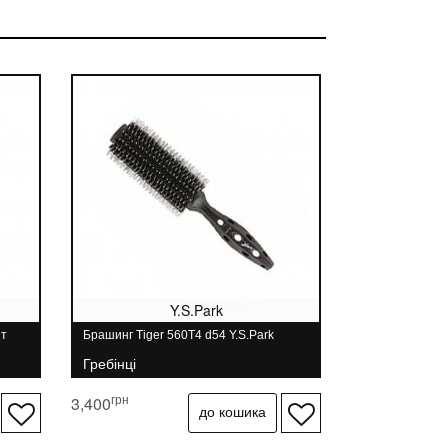
Y.S.Park
шт
Брашинг Tiger 560T4 d54 Y.S.Park
Гребінці
грн
3,400