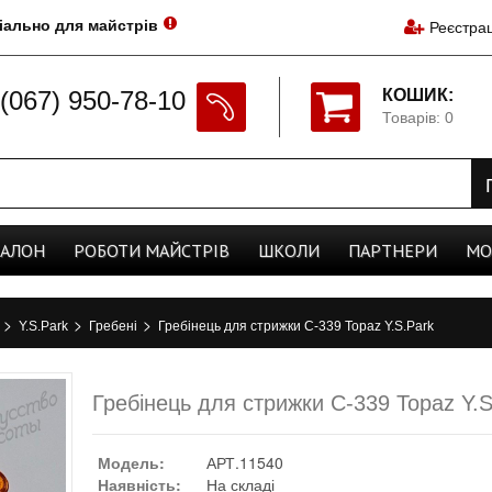
іально для майстрів
Реєстрац
(067) 950-78-10
КОШИК:
Товарів: 0
CАЛОН
РОБОТИ
МАЙСТРІВ
ШКОЛИ
ПАРТНЕРИ
МО
>
>
>
а
Y.S.Park
Гребені
Гребінець для стрижки C-339 Topaz Y.S.Park
Гребінець для стрижки C-339 Topaz Y.S
Модель:
АРТ.11540
Наявність:
На складі