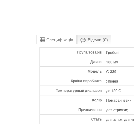
Специфікація
Відгуки (0)
Група товарів
Гребені
Длина
180 мм
Модель
С-339
Країна виробника
Японія
Температурный диапазон
до 120 С
Колір
Помаранчевий
Призначення
для стрижки;
Стать
для жінок; для ч