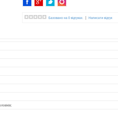
ФОРМА ПЕРШОГО ЗУБЦЯ ТА ВІДТВЕРДЖЕННЯ.
Фірмові елементи дизайну Y.S.Park служать для п
дозволяють з першого погляду дізнатися стиль Y.S
|
Базовано на 0 відгуках.
Написати відгук
комфортного та швидкого відділення пасма.Отвори
контролювати чіткість стрижки, сприяють видаленню 
інструментом.
Деякі моделі забезпечені обушком ергономічної форм
руці. Спеціальна текстура поверхні не дає інструменту
оловіків;