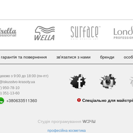
гарантія та повернення
зв'язатися з нами
бренди
особ
юємо з 9:00 до 18:00 (пн-пт)
@iskusstvo-krasoty.ua
) 950-78-10
) 351-13-60
+380633511360
Спеціально для майстр
Студія програмування
професійна косметика