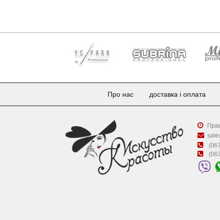
Про нас
доставка і оплата
Прац
sale
(067
(063