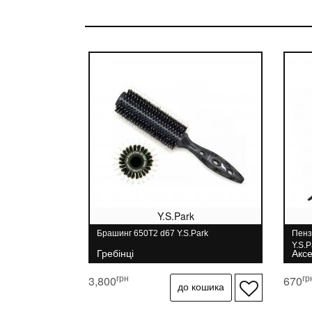
Y.S.Park
Брашинг 650T2 d67 Y.S.Park
Пенз
Y.S.P
Гребінці
Акс
грн
гр
3,800
670