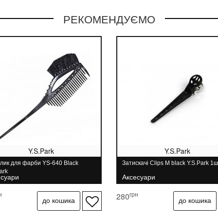
РЕКОМЕНДУЄМО
Y.S.Park
Y.S.Park
лик для фарби YS-640 Black
Затискачі Clips M black Y.S.Park 1
ark
есуари
Аксесуари
н
грн
280