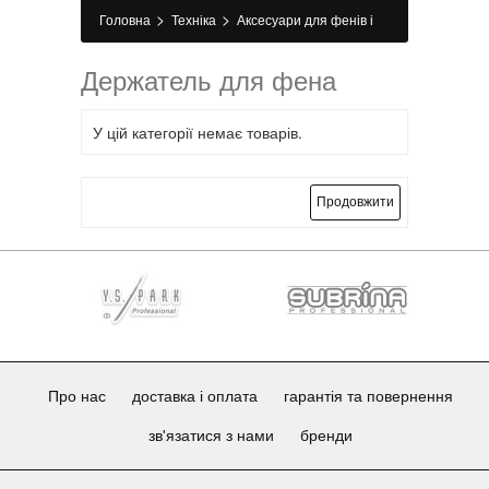
>
>
Головна
Техніка
Аксесуари для фенів і
>
машинок
Держатель для фена
Держатель для фена
У цій категорії немає товарів.
Продовжити
Про нас
доставка і оплата
гарантія та повернення
зв'язатися з нами
бренди