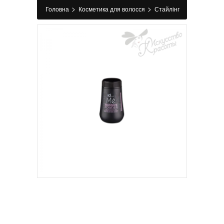
>
>
Головна
Косметика для волосся
Стайлінг
>
>
Пудра для волосся
Пудра для волосся ID
Hair ME Massive Powder 10 г