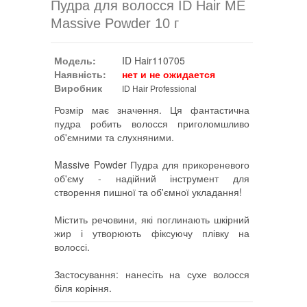
Пудра для волосся ID Hair ME
Massive Powder 10 г
Модель:
ID Hair110705
Наявність:
нет и не ожидается
Виробник
ID Hair Professional
Розмір має значення. Ця фантастична
пудра робить волосся приголомшливо
об'ємними та слухняними.
Massive Powder Пудра для прикореневого
об'єму - надійний інструмент для
створення пишної та об'ємної укладання!
Містить речовини, які поглинають шкірний
жир і утворюють фіксуючу плівку на
волоссі.
Застосування: нанесіть на сухе волосся
біля коріння.