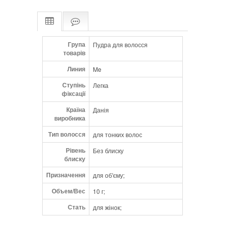
Група
Пудра для волосся
товарів
Линия
Me
Ступінь
Легка
фіксації
Країна
Данія
виробника
Тип волосся
для тонких волос
Рівень
Без блиску
блиску
Призначення
для об'єму;
Объем/Вес
10 г;
Стать
для жінок;