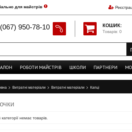
іально для майстрів
Реєстрац
(067) 950-78-10
КОШИК:
Товарів: 0
CАЛОН
РОБОТИ
МАЙСТРІВ
ШКОЛИ
ПАРТНЕРИ
МО
>
>
>
овна
Витратні матеріали
Витратні матеріали
Капці
очки
й категорії немає товарів.