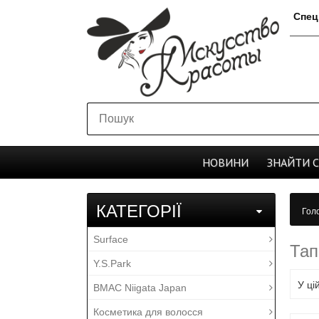
Спец
НОВИНИ
ЗНАЙТИ
КАТЕГОРІЇ
Гол
Surface
Тап
Y.S.Park
У ці
BMAC Niigata Japan
Косметика для волосся