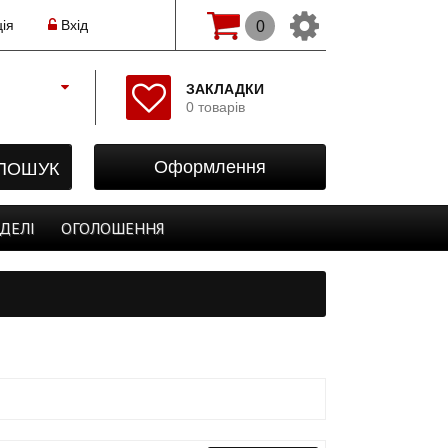
ія
Вхід
0
Змінити мову(рос.)
ЗАКЛАДКИ
0 товарів
Початок
Реєстрація
ПОШУК
Оформлення
Авторизація
Закладки
ДЕЛІ
ОГОЛОШЕННЯ
Оформлення