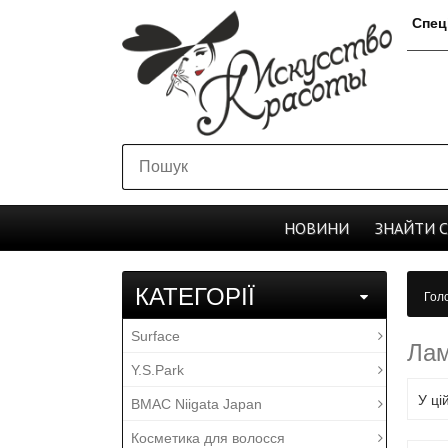
Спец
НОВИНИ
ЗНАЙТИ
КАТЕГОРІЇ
Гол
Surface
Лам
Y.S.Park
У ці
BMAC Niigata Japan
Косметика для волосся