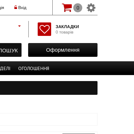
ія
Вхід
0
Змінити мову(рос.)
ЗАКЛАДКИ
0 товарів
Початок
Реєстрація
ПОШУК
Оформлення
Авторизація
Закладки
ДЕЛІ
ОГОЛОШЕННЯ
Оформлення