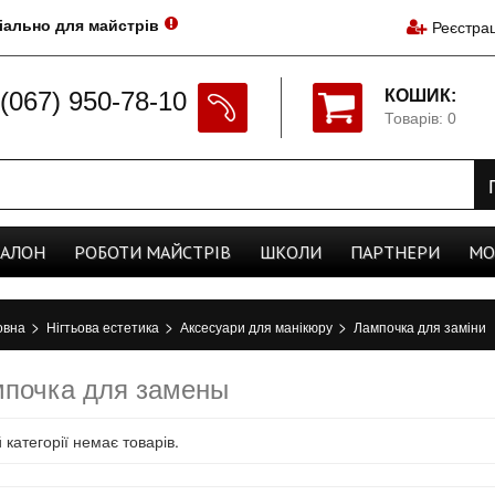
іально для майстрів
Реєстрац
(067) 950-78-10
КОШИК:
Товарів: 0
CАЛОН
РОБОТИ
МАЙСТРІВ
ШКОЛИ
ПАРТНЕРИ
МО
>
>
>
овна
Нігтьова естетика
Аксесуари для манікюру
Лампочка для заміни
почка для замены
й категорії немає товарів.