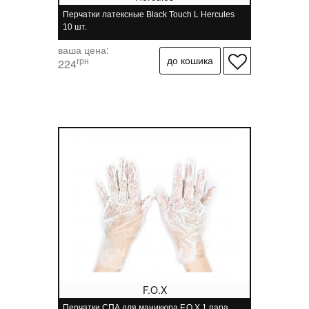
Перчатки латексные Black Touch L Hercules
10 шт.
ваша цена:
грн
224
F.O.X
Перчатки СПА для маникюра F.O.X 1 пара