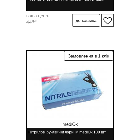
ваша цена:
грн
44
mediOk
Нітрилові рукавички чорні M mediOk 100 шт