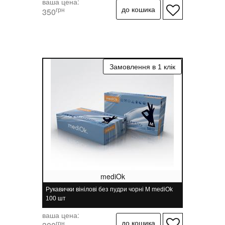
ваша цена:
грн
350
mediOk
Рукавички вінілові без пудри чорні M mediOk
100 шт
ваша цена:
грн