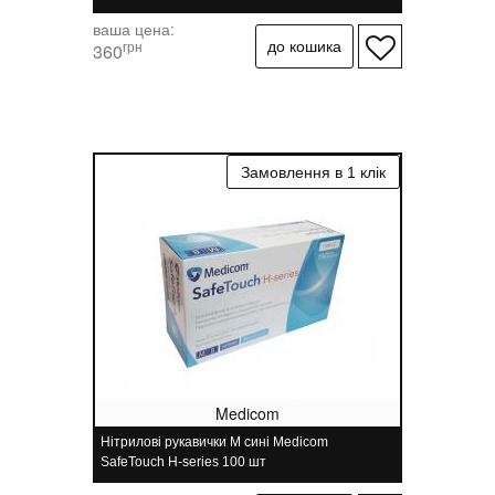
ваша цена:
грн
360
Medicom
Нітрилові рукавички M сині Medicom
SafeTouch H-series 100 шт