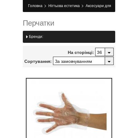
>
>
Головна
Нігтьова естетика
Аксесуари для
>
манікюру
Рукавички
Перчатки
Бренди:
На сторінці:
Сортування: