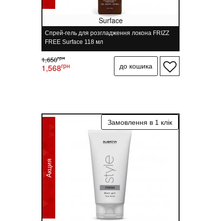
Surface
Спрей-гель для розгладження локона FRIZZ
FREE Surface 118 мл
грн
1,650
грн
1,568
Акция