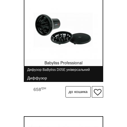
Babyliss Professional
Дифузор BaByliss D05E універсальний
Диффузор
грн
658