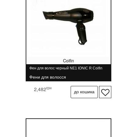
Coifin
Фен для волос черный NE1 IONIC R Coifin
Фени для волосся
грн
2,482