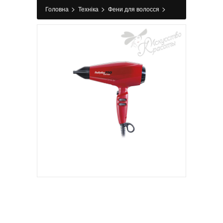
>
>
>
Головна
Техніка
Фени для волосся
Професійний фен для волосся Babyliss Pro
Rapido Ionic 7000IRE 2200w