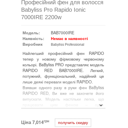
Професійний фен для волосся
Babyliss Pro Rapido Ionic
7000IRE 2200w
Модель:
BAB7000IRE
Наявність:
Немає в наявності
Виробник
Babyliss Professional
Найлегший професійний фен RAPIDO
тепер у новому фірмовому червоному
кольорі. BaByliss PRO представляє модель
RAPIDO RED BAB7000IRE. Легкий,
потужний, функціональний, надійний це
лише деякі переваги моделі RAPIDO.
Взявши одного разу в руки фен BaByliss
RAPIDO RED, Ви вже не захочете його
випускати. Модель настільки легка, що
працювати цим феном – одне
задоволення. Всі погані відчуття та болі в
кисті, які часто виникають у перукарів та
грн
Ціна
стилістів, працюючи з важким феном – про
7,014
получить скидку
все це можна забути з новим феном