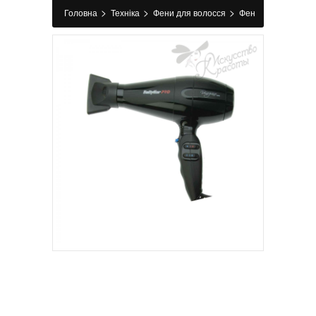
>
>
>
Головна
Техніка
Фени для волосся
Фен
для волосся BAB 6610INRE Veneziano Ionic
2200 Вт