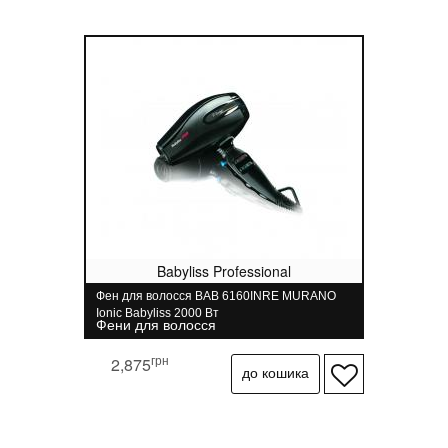
Babyliss Professional
Фен для волосся BAB 6160INRE MURANO
Ionic Babyliss 2000 Вт
Фени для волосся
грн
2,875