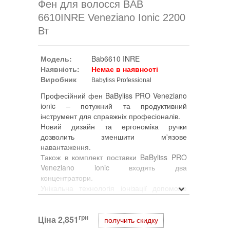
Фен для волосся BAB
6610INRE Veneziano Ionic 2200
Вт
Модель:
Bab6610 INRE
Наявність:
Немає в наявності
Виробник
Babyliss Professional
Професійний фен BaByliss PRO Veneziano
ionic – потужний та продуктивний
інструмент для справжніх професіоналів.
Новий дизайн та ергономіка ручки
дозволить зменшити м'язове
навантаження.
Також в комплект поставки BaByliss PRO
Veneziano ionic входять два
концентратори.
Унікальна технологія іонізації допоможе
надати вашому волоссю здоровий блиск і
сяйво.
грн
Ціна
З BaByliss PRO Veneziano ionic ви
2,851
получить скидку
досягнете найвищих результатів, гідних