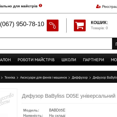
іально для майстрів
Реєстрац
(067) 950-78-10
КОШИК:
Товарів: 0
CАЛОН
РОБОТИ
МАЙСТРІВ
ШКОЛИ
ПАРТНЕРИ
МО
>
>
>
>
а
Техніка
Аксесуари для фенів і машинок
Диффузор
Дифузор BaByli
Дифузор BaByliss D05E універсальний
Модель:
BABD05E
Наявність:
На складі