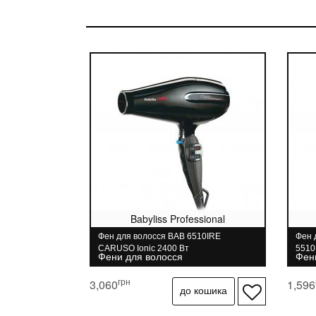
Babyliss Professional
Фен для волосся BAB 6510IRE
Фен 
CARUSO Ionic 2400 Вт
5510
Фени для волосся
Фен
грн
3,060
1,596