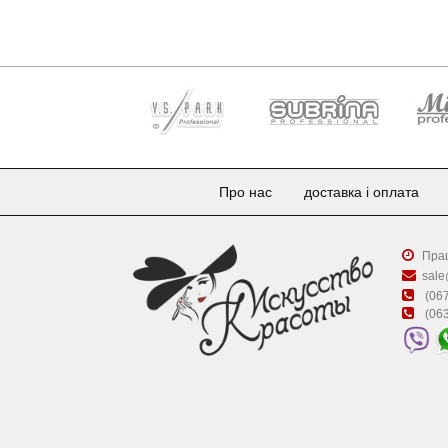
Про нас
доставка і оплата
Прац
sale
(067
(063