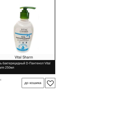
Vital Sharm
ь бактерицидный D-Пантенол Vital
arm 250мл
н