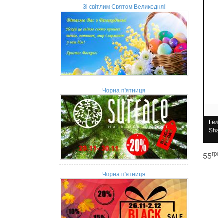
Зі світлим Святом Великодня!
Чорна п'ятниця
Гел
Sh
гр
55
Чорна п'ятниця