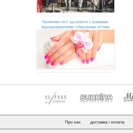
Проблемні нігті: що робити з травмами,
відшаровуваннями і обкусаними нігтями
Про нас
доставка і оплата