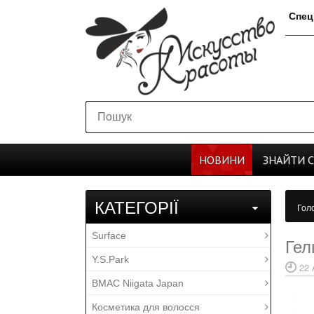
Спец
НОВИНИ
ЗНАЙТИ
КАТЕГОРІЇ
Гол
Surface
Гел
Y.S.Park
22 
BMAC Niigata Japan
Косметика для волосся