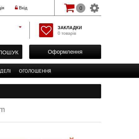
ія
Вхід
0
Змінити мову(рос.)
ЗАКЛАДКИ
0 товарів
Початок
Реєстрація
ПОШУК
Оформлення
Авторизація
Закладки
ДЕЛІ
ОГОЛОШЕННЯ
Оформлення
rm