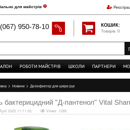
іально для майстрів
Реєстрац
(067) 950-78-10
КОШИК:
Товарів: 0
CАЛОН
РОБОТИ
МАЙСТРІВ
ШКОЛИ
ПАРТНЕРИ
МО
>
>
овна
Новини
Дезінфектор для шкіри рук
ь бактерицидний "Д-пантенол" Vital Sha
April 2020 11:11:02
Views: 1285