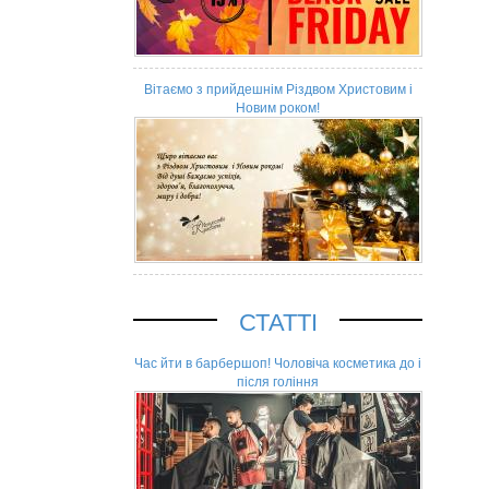
Вітаємо з прийдешнім Різдвом Христовим і
Новим роком!
СТАТТІ
Час йти в барбершоп! Чоловіча косметика до і
після гоління