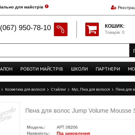
іально для майстрів
Реєстрац
(067) 950-78-10
КОШИК:
Товарів: 0
CАЛОН
РОБОТИ
МАЙСТРІВ
ШКОЛИ
ПАРТНЕРИ
МО
>
>
>
>
а
Косметика для волосся
Стайлінг
Мус, Піна для волосся
Пена для в
Пена для волос Jump Volume Mousse S
Модель:
АРТ.08206
Наявність:
Під замовлення