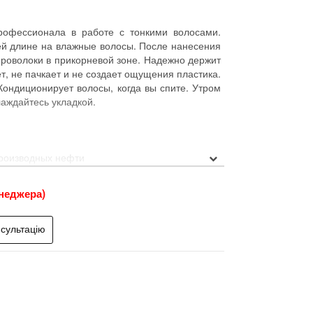
рофессионала в работе с тонкими волосами.
сей длине на влажные волосы. После нанесения
проволоки в прикорневой зоне. Надежно держит
, не пачкает и не создает ощущения пластика.
Кондиционирует волосы, когда вы спите. Утром
лаждайтесь укладкой.
производных нефти
аги
неджера)
ивают надежную и, в тоже время, эластичную
оздействием дополнительного тепла стайлинг
йствие, усиливая целебные и косметические
в себе истинного творца и обрести свободу