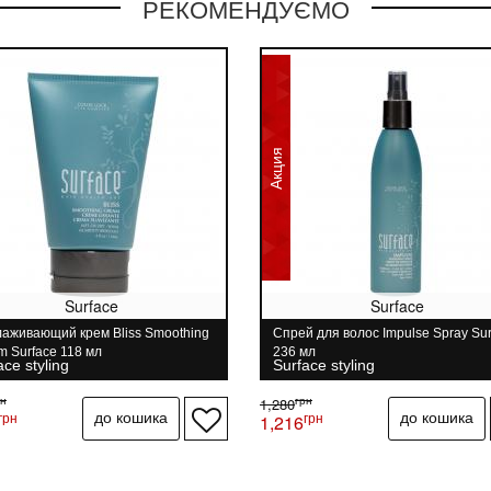
РЕКОМЕНДУЄМО
Акция
Surface
Surface
лаживающий крем Bliss Smoothing
Спрей для волос Impulse Spray Sur
m Surface 118 мл
236 мл
ace styling
Surface styling
рн
грн
1,280
грн
грн
1,216