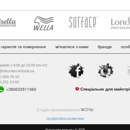
гарантія та повернення
зв'язатися з нами
бренди
особ
юємо з 9:00 до 18:00 (пн-пт)
@iskusstvo-krasoty.ua
) 950-78-10
) 351-13-60
+380633511360
Спеціально для майстр
Студія програмування
професійна косметика
Искусство красоты © 2026