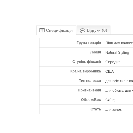
Специфікація
Відгуки (0)
Група товарів
Піна для волосс
Линия
Natural Styling
Ступінь фіксації
Середня
Країна виробника
США
Тип волосся
для всіх типів в
Призначення
для об'єму; для
Объем/Вес
249 г;
Стать
для жінок;