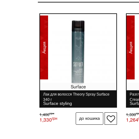
Акция
Акция
Surface
Лак для волосся Theory Spray Surface
Разг
340 г
Crea
Surface styling
Surf
грн
г
1,400
1,330
грн
1,330
1,264