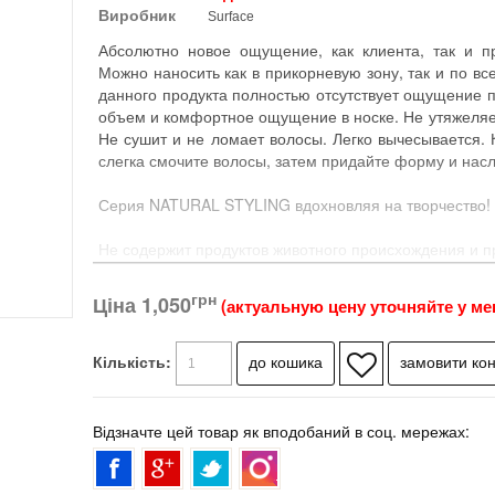
Виробник
Surface
Абсолютно новое ощущение, как клиента, так и п
Можно наносить как в прикорневую зону, так и по в
данного продукта полностью отсутствует ощущение 
объем и комфортное ощущение в носке. Не утяжеляет
Не сушит и не ломает волосы. Легко вычесывается. 
слегка смочите волосы, затем придайте форму и нас
Серия NATURAL STYLING вдохновляя на творчество!
Не содержит продуктов животного происхождения и 
– обеспечивает эластичную фиксацию и защиту от вл
– сокращает время сушки волос
грн
Ціна
1,050
(актуальную цену уточняйте у ме
Натуральные сахара и кукурузный крахмал обеспеч
фиксацию, убирая эффект пушащихся волос. Под в
Кількість:
SURFACE оказывают на волос благоприятное возде
свойства продукта. Позвольте природе раскрыть 
творчества!
Відзначте цей товар як вподобаний в соц. мережах:
Jump Volume Mousse пена для волос:
- придает объем в прикорневой зоне и по всей длине