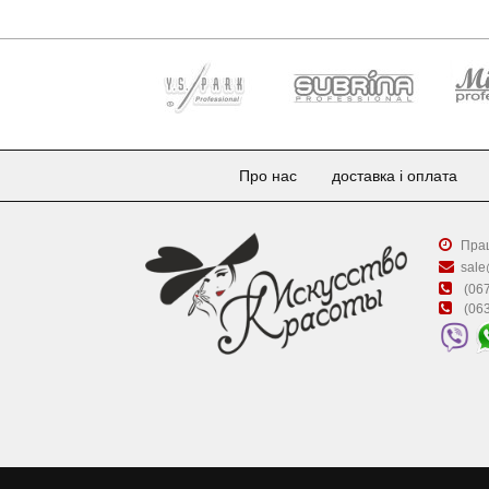
Про нас
доставка і оплата
Прац
sale
(067
(063