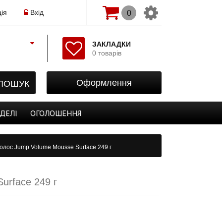
ія
Вхід
0
Змінити мову(рос.)
ЗАКЛАДКИ
0 товарів
Початок
Реєстрація
ПОШУК
Оформлення
Авторизація
Закладки
ДЕЛІ
ОГОЛОШЕННЯ
Оформлення
олос Jump Volume Mousse Surface 249 г
urface 249 г