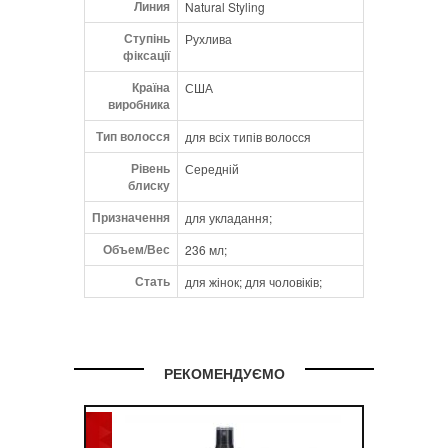
Линия
Natural Styling
Retinyl Palmitate (Vitamin A), Ascorbic Acid
(Vitamin C), Lauryldimonium Hydroxypropyl
Ступінь
Рухлива
Hydrolyzed Soy Protein, Magnesium
фіксації
Carbonate, Guar Hydroxypropyltrimonium
Країна
США
Chloride, Cetrimonium Chloride, Fragrance
виробника
(Parfum) , Chlorhexidine Dihydrochloride,
Polyquaternium-11, Ceramide NP,
Тип волосся
для всіх типів волосся
Phenoxyethanol, Caprylyl Glycol, Sorbic
Рівень
Acid, Behentrimonium Chloride, Cetyl
Середній
блиску
Alcohol, Dimethicone, Isostearyl Alcohol,
Hydrolyzed Amaranth Protein, Hydrolyzed
Призначення
для укладання;
Soy Protein, Hydrolyzed Vegetable Protein
PG-Propyl Silanetriol, Tourmaline, Water/Eau
Объем/Вес
236 мл;
Стать
для жінок; для чоловіків;
РЕКОМЕНДУЄМО