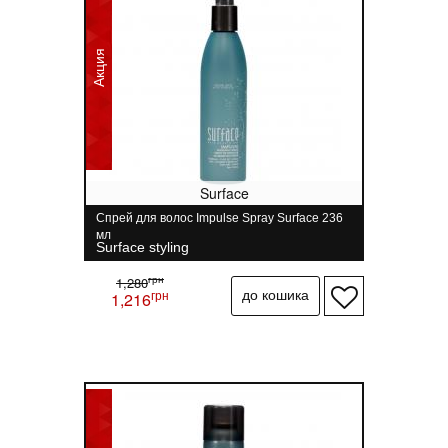
Акция
Surface
Спрей для волос Impulse Spray Surface 236
мл
Surface styling
грн
1,280
грн
1,216