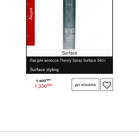
Акция
Surface
Лак для волосся Theory Spray Surface 340 г
Surface styling
грн
1,400
грн
1,330