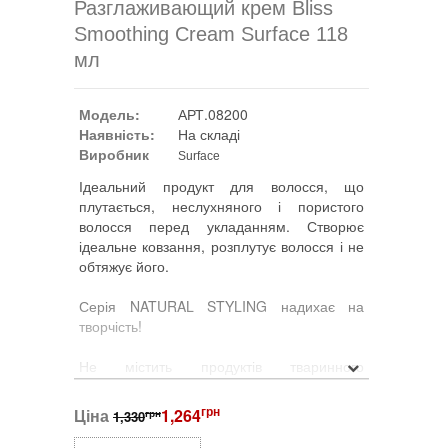
Разглаживающий крем Bliss
Smoothing Cream Surface 118
мл
Модель:
АРТ.08200
Наявність:
На складі
Виробник
Surface
Ідеальний продукт для волосся, що
плутається, неслухняного і пористого
волосся перед укладанням. Створює
ідеальне ковзання, розплутує волосся і не
обтяжує його.
Серія NATURAL STYLING надихає на
творчість!
Не містить продуктів тваринного
походження та похідних нафти
– забезпечує еластичну фіксацію та захист
грн
Ціна
1,264
грн
1,330
від вологи
– скорочує час сушіння волосся