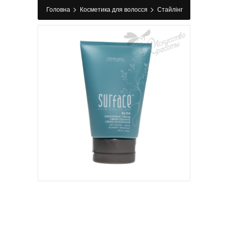
>
>
Головна
Косметика для волосся
Стайлінг
>
>
Спрей для волосся
Разглаживающий крем
Bliss Smoothing Cream Surface 118 мл