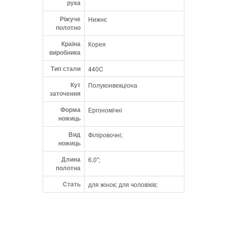
рука
Ріжуче
Нижнє
полотно
Країна
Корея
виробника
Тип стали
440C
Кут
Полуконвекціона
заточення
Форма
Ергономічні
ножиць
Вид
Філіровочні;
ножиць
Длина
6,0";
полотна
Стать
для жінок; для чоловіків;