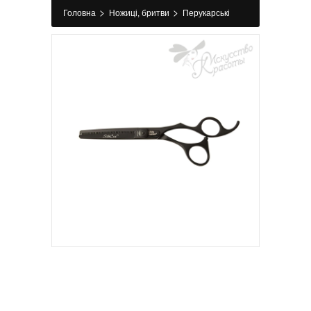
>
>
Головна
Ножиці, бритви
Перукарські
>
>
ножиці
Філірувальні ножиці
Філірувальні
ножиці Silk Cut 6.35 Thinner Eur Matt Black
Edition Olivia Garden