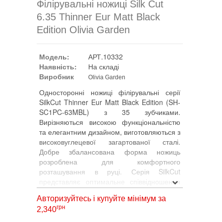
Філірувальні ножиці Silk Cut
6.35 Thinner Eur Matt Black
Edition Olivia Garden
Модель:
АРТ.10332
Наявність:
На складі
Виробник
Olivia Garden
Односторонні ножиці філірувальні серії
SilkCut Thinner Eur Matt Black Edition (SH-
SC1PC-63MBL) з 35 зубчиками.
Вирізняються високою функціональністю
та елегантним дизайном, виготовляються з
високовуглецевої загартованої сталі.
Добре збалансована форма ножиць
розроблена для комфортного
розташування в руці. Серія SilkCut
представляє оптимальне співвідношення
ціни та якості.
Авторизуйтесь і купуйте мінімум за
• Чудова ергономіка, що знижує
грн
2,340
навантаження на руку (offset);
• Напівконвекційне заточування ріжучої