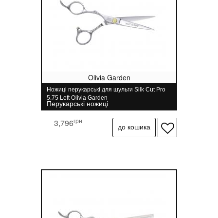
Olivia Garden
Ножиці перукарські для шульги Silk Cut Pro
5.75 Left Olivia Garden
Перукарські ножиці
грн
3,796