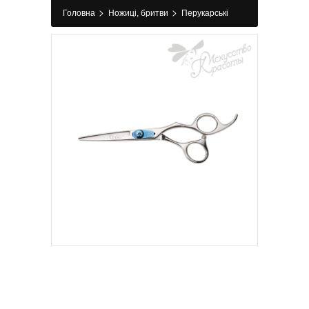
>
>
Головна
Ножиці, бритви
Перукарські
>
>
ножиці
Класичні ножиці
Ножиці
перукарські Xtreme 5.75 Olivia Garden