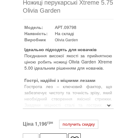
Ножиці перукарські Xtreme 5.75
Olivia Garden
Модель:
АРТ.09798
Наявність:
На складі
Виробник
Olivia Garden
Ідеально підходять для новачків
Поєднання високої якості за прийнятною
ціною робить ножиці Olivia Garden Xtreme
5.00 ідеальним рішенням для новачків.
Гострі, надійні з міцними лезами
Гострота лез – ключовий фактор, що
забезпечує чистоту та точність зрізу, який
необхідний створення якісної стрижки.
Завдяки міцності сталі та гострих лез
ножиці Олівія Гарден ідеально підійдуть
для будь-якого салону краси.
грн
Ціна
1,196
получить скидку
Високоякісні опуклі леза для легкого та
точного зрізу