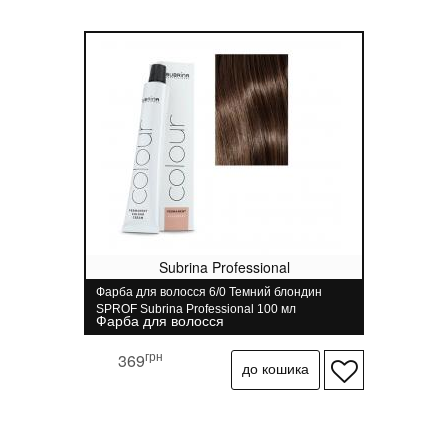
Subrina Professional
Фарба для волосся 6/0 Темний блондин
SPROF Subrina Professional 100 мл
Фарба для волосся
грн
369