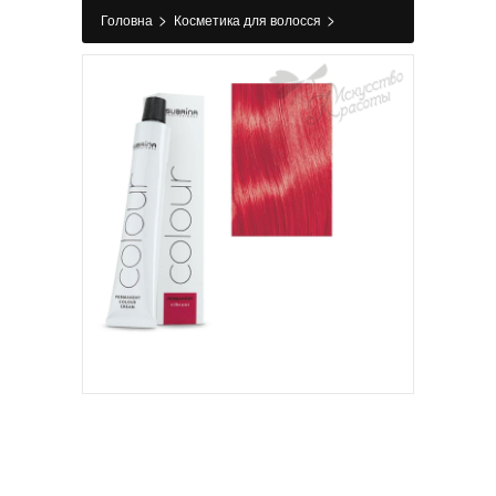
>
>
Головна
Косметика для волосся
>
>
Фарбування
Фарба для волосся
Фарба
для волосся 9/5 Дуже світлий блондин
інтенсивно-червоний SPROF Subrina
Professional 100 мл