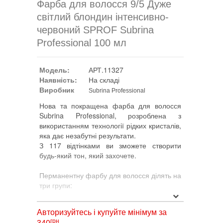
Фарба для волосся 9/5 Дуже
світлий блондин інтенсивно-
червоний SPROF Subrina
Professional 100 мл
Модель:
АРТ.11327
Наявність:
На складі
Виробник
Subrina Professional
Нова та покращена фарба для волосся
Subrina Professional, розроблена з
використанням технології рідких кристалів,
яка дає незабутні результати.
З 117 відтінками ви зможете створити
будь-який тон, який захочете.
Перманентну фарбу для волосся ділять на
три групи:
1. ESSENTIAL включає всі поєднання
Авторизуйтесь і купуйте мінімум за
натуральних, золотих і коричневих
грн