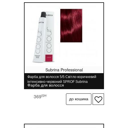
Subrina Professional
Фарба для волосся 5/5 Світло-коричневий
інтенсивно-червоний SPROF Subrina
Фарба для волосся
Professional 100 мл
грн
369