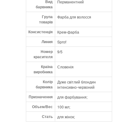
Вид
Перманентний
• більше властивостей, що кондиціонують;
барвника
• швидше проникнення лугу;
Група
• додає блиск;
Фарба для волосся
товарів
• покращує нанесення фарби.
Консистенція
Крем-фарба
Широкий асортимент чистих відтінків від
світлих до дуже темних кольорів. 100%
Линия
Sprof
покриття сивини.
Номер
9/5
красителя
AROMA GUARD Технологія, яка працює у
синергії із запахами продукту. AromaGuard
Країна
Словенія
виробника
зменшує сприйняття людиною цього
запаху та замінює його бажаним
Колір
Дуже світлий блондин
ароматом.
барвника
інтенсивно-червоний
Призначення
• Змінює сприйняття мозком того, що
для фарбування;
відчуває носа
Объем/Вес
100 мл;
• AromaGuard знижує сприйняття
неприємного запаху на 70%.
Стать
для жінок;
ARGAN OIL
Арганова олія виготовляється з кісточок