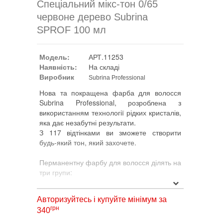
Спеціальний мікс-тон 0/65
червоне дерево Subrina
SPROF 100 мл
Модель:
АРТ.11253
Наявність:
На складі
Виробник
Subrina Professional
Нова та покращена фарба для волосся
Subrina Professional, розроблена з
використанням технології рідких кристалів,
яка дає незабутні результати.
З 117 відтінками ви зможете створити
будь-який тон, який захочете.
Перманентну фарбу для волосся ділять на
три групи:
1. ESSENTIAL включає всі поєднання
Авторизуйтесь і купуйте мінімум за
натуральних, золотих і коричневих
грн
340
кольорів. Поповнився новими групами у
золотому напрямку.