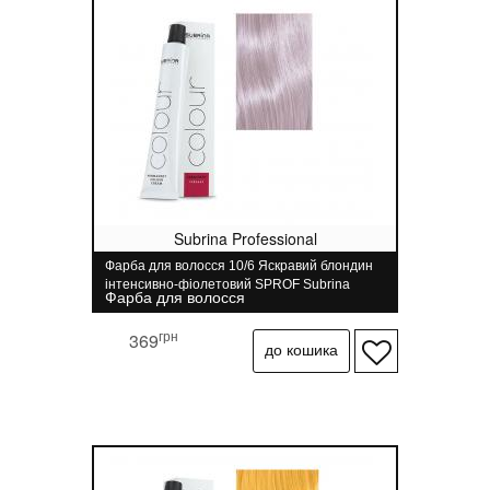
Subrina Professional
Фарба для волосся 10/6 Яскравий блондин
інтенсивно-фіолетовий SPROF Subrina
Фарба для волосся
Professional 100 мл
грн
369