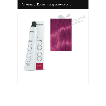
>
>
Головна
Косметика для волосся
>
>
Фарбування
Фарба для волосся
Спеціальний мікс-тон 0/65 червоне дерево
Subrina SPROF 100 мл