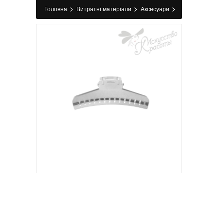
>
>
>
Головна
Витратні матеріали
Аксесуари
>
Затискачі, заколки
Зажим для волос
алюминиевый большой EURO stil 6 шт.