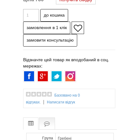
ножицями або бритвою.
Не використовуйте лужні барвники,
відбілювачі або хімічні засоби для хімічної
завивки.
Термостійкість до 120 градусів за
Цельсієм.
Не використовувати з прасками для
волосся.
Відзначте цей товар як вподобаний в соц.
мережах:
Базовано на 0
|
відгуках.
Написати відгук
Група
Гребені