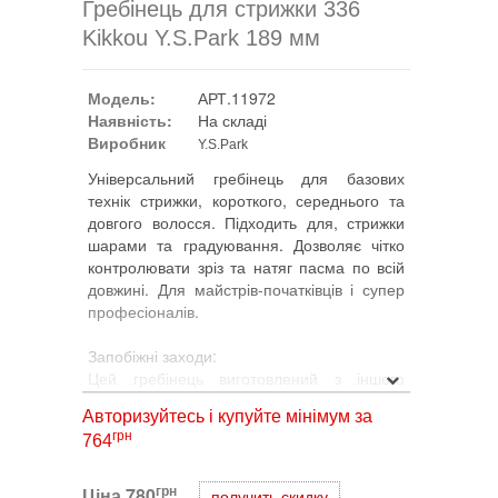
Гребінець для стрижки 336
Kikkou Y.S.Park 189 мм
Модель:
АРТ.11972
Наявність:
На складі
Виробник
Y.S.Park
Універсальний гребінець для базових
технік стрижки, короткого, середнього та
довгого волосся. Підходить для, стрижки
шарами та градуювання. Дозволяє чітко
контролювати зріз та натяг пасма по всій
довжині. Для майстрів-початківців і супер
професіоналів.
Запобіжні заходи:
Цей гребінець виготовлений з іншого
матеріалу, ніж наша звичайна модель,
Авторизуйтесь і купуйте мінімум за
тому його текстура (твердість)
грн
764
відрізняється.
Малюнок на поверхні може пошкодитися
при ударі твердим предметом, наприклад
грн
Ціна
780
получить скидку