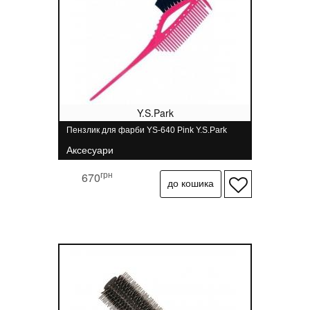
Y.S.Park
Пензлик для фарби YS-640 Pink Y.S.Park
Аксесуари
грн
670