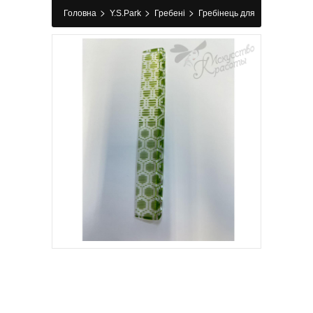
>
>
>
Головна
Y.S.Park
Гребені
Гребінець для
стрижки 336 Kikkou Y.S.Park 189 мм