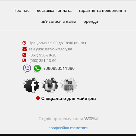
Про нас
доставка і оплата
гарантія та повернення
зв'язатися з нами
бренди
Працюємо з 9:00 до 18:00 (пн-пт)
sale@iskusstvo-krasoty.ua
(067) 950-78-10
(063) 351-13-60
+380633511360
Спеціально для майстрів
Студія програмування
професійна косметика