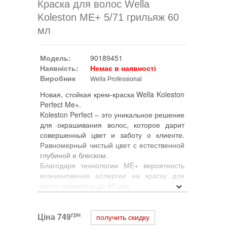
Краска для волос Wella
Koleston ME+ 5/71 грильяж 60
мл
Модель:
90189451
Наявність:
Немає в наявності
Виробник
Wella Professional
Новая, стойкая крем-краска Wella Koleston
Perfect Me+.
Koleston Perfect – это уникальное решение
для окрашивания волос, которое дарит
совершенный цвет и заботу о клиенте.
Равномерный чистый цвет с естественной
глубиной и блеском.
Благодаря технологии МE+ вероятность
возникновения аллергии на краску для
волос снизилась до 60 раз.
До 100 % закрашивание седины.
Осветление до 5-ти уровней с Koleston
грн
Ціна
Perfect Special Blonde, до 3 уровней – с
749
получить скидку
Koleston Perfect.