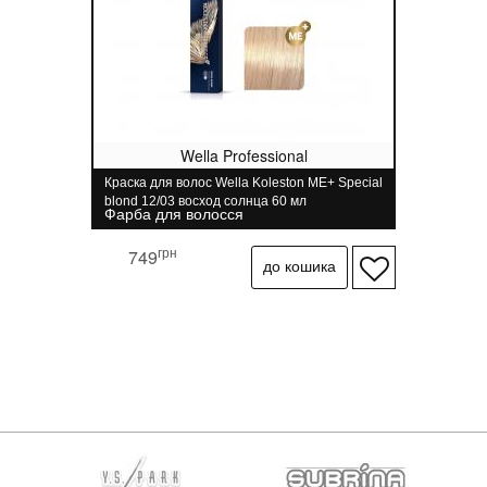
Wella Professional
Краска для волос Wella Koleston ME+ Special
blond 12/03 восход солнца 60 мл
Фарба для волосся
грн
749