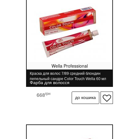
Wella Professional
Краска для волос 7/89 средний блондин
пепельный сандре Color Touch Wella 60 мл
Фарба для волосся
грн
668