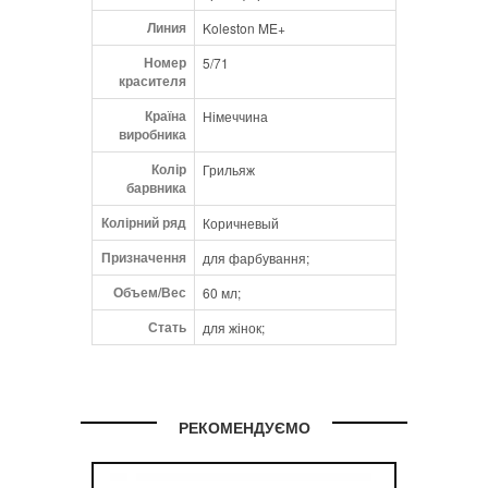
Линия
Koleston ME+
Номер
5/71
красителя
Країна
Німеччина
виробника
Колір
Грильяж
барвника
Колірний ряд
Коричневый
Призначення
для фарбування;
Объем/Вес
60 мл;
Стать
для жінок;
РЕКОМЕНДУЄМО