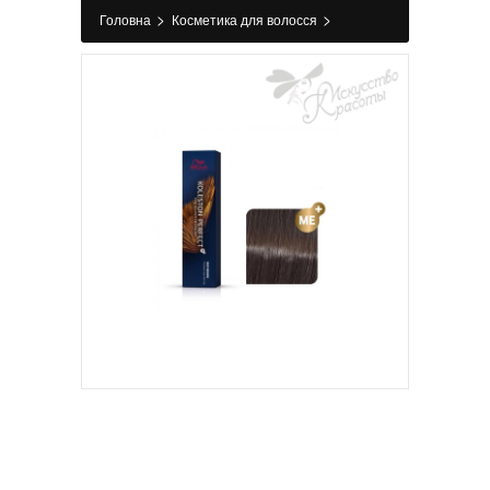
>
>
Головна
Косметика для волосся
>
>
Фарбування
Фарба для волосся
Краска
для волос Wella Koleston ME+ 5/71 грильяж 60
мл