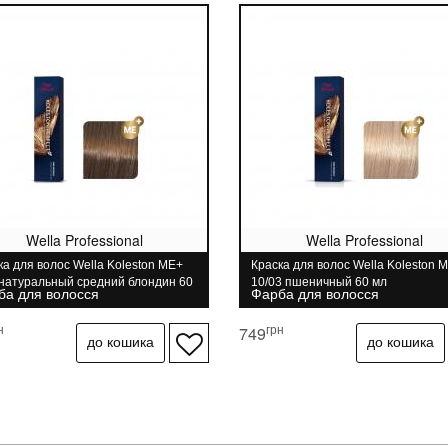
Wella Professional
Wella Professional
ка для волос Wella Koleston ME+
Краска для волос Wella Koleston 
 натуральный средний блондин 60
10/03 пшеничный 60 мл
ба для волосся
Фарба для волосся
н
грн
749