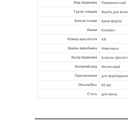
Вид барвника
Перманентний
Група товарів
Фарба для воло
Консистенція
Крем-фарба
Линия
Koleston
Номер красителя
4/6
Країна виробника
Німеччина
Колір барвника
Божоле (фіолет
Колірний ряд
Фіолетовий
Призначення
для фарбування
Объем/Вес
60 мл;
Стать
для жінок;