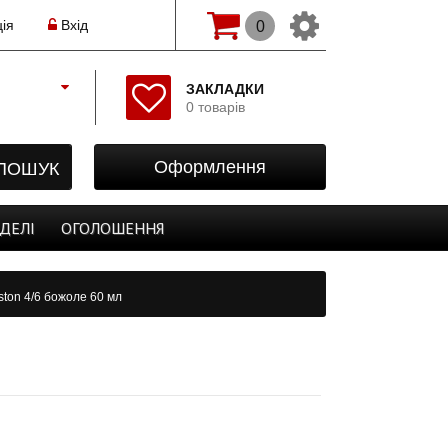
ія
Вхід
0
Змінити мову(рос.)
ЗАКЛАДКИ
0 товарів
Початок
Реєстрація
ПОШУК
Оформлення
Авторизація
Закладки
ДЕЛІ
ОГОЛОШЕННЯ
Оформлення
ston 4/6 божоле 60 мл