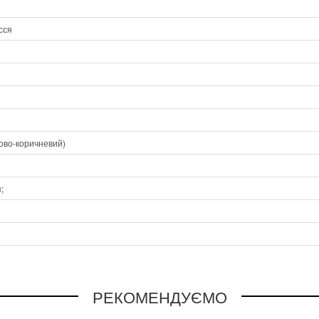
сся
ово-коричневий)
;
РЕКОМЕНДУЄМО