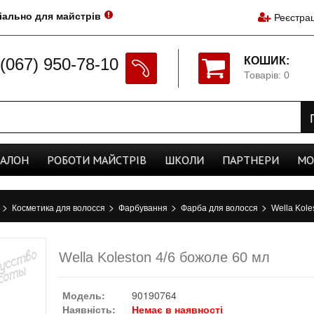
іально для майстрів
Реєстрац
(067) 950-78-10
КОШИК:
Товарів: 0
CАЛОН
РОБОТИ
МАЙСТРІВ
ШКОЛИ
ПАРТНЕРИ
МО
>
>
>
>
а
Косметика для волосся
Фарбування
Фарба для волосся
Wella Kole
Wella Koleston 4/6 божоле 60 мл
Модель:
90190764
Наявність:
Немає в наявності