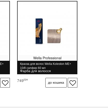
Wella Professional
ME+
Краска для волос Wella Koleston ME+
10/8 сапфир 60 мл
Фарба для волосся
грн
749