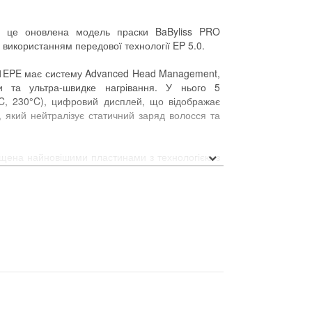
 це оновлена модель праски BaByliss PRO
використанням передової технології EP 5.0.
91EPE має систему Advanced Head Management,
и та ультра-швидке нагрівання. У нього 5
°C, 230°C), цифровий дисплей, що відображає
, який нейтралізує статичний заряд волосся та
щена найновішими пластинами з технологією з
 тонким рівномірним гальванічним покриттям.
 пластин у 3 рази гладкішою та твердішою,
риттям Nano Titanium Sol-Gel. Волосся по такій
ється в сірому кольорі.
091EPE
і із застосуванням технології EP 5.0
 максимальної температури)
10ºС, 230ºС