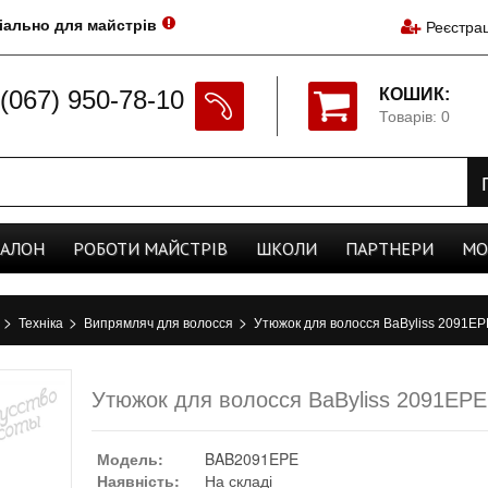
іально для майстрів
Реєстрац
(067) 950-78-10
КОШИК:
Товарів: 0
CАЛОН
РОБОТИ
МАЙСТРІВ
ШКОЛИ
ПАРТНЕРИ
МО
>
>
>
а
Техніка
Випрямляч для волосся
Утюжок для волосся BaByliss 2091EPE
Утюжок для волосся BaByliss 2091EPE 
Модель:
BAB2091EPE
Наявність:
На складі