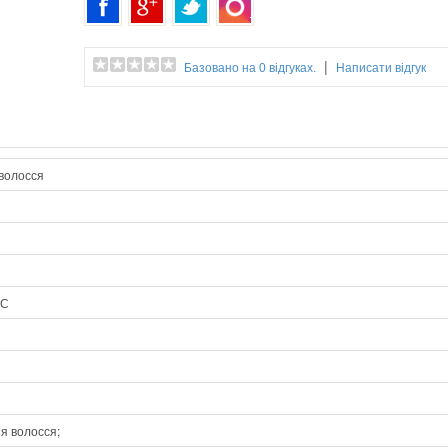
електронний дисплей
цифровий терморегулятор
система Advanced Head Management (покращений ко
|
Базовано на 0 відгуках.
Написати відгук
потужність 58 W
професійний шнур, що обертається, довжиною 2,7м.
світловий індикатор готовності приладу до роботи
вбудований іонізатор
волосся
 С
я волосся;