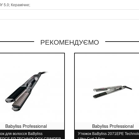
5.0; Керамічне;
РЕКОМЕНДУЄМО
Babyliss Professional
Babyliss Professional
ок для волосся BaByliss
Утюжок BaByliss 2071ЕPE Technol