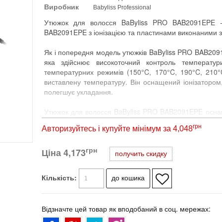
Виробник
Babyliss Professional
Утюжок для волосся BaByliss PRO BAB2091EPE -
BAB2091EPE з іонізацією та пластинами виконаними з 
Як і попередня модель утюжків BaByliss PRO BAB20
яка здійснює високоточний контроль температур
температурних режимів (150°C, 170°C, 190°C, 210
виставлену температуру. Він оснащений іонізатором
полегшує укладання.
Утюжок для волосся BaByliss PRO BAB2091EPE осна
EP 5.0. Які є високоякісною керамікою, покритою
грн
Авторизуйтесь і купуйте мінімум за 4,048
Подібна технологія дозволила зробити поверхню
порівняно з пластинами попереднього покоління з пок
грн
Ціна
пластині легко ковзає практично без тертя.
4,173
получить скидку
Утюжок для волосся BaByliss PRO BAB2091EPE випуска
Кількість:
Особливості утюжка для волосся BaByliss PRO BAB2
пластини шириною 28 мм та довжиною 110 мм, виконан
Відзначте цей товар як вподобаний в соц. мережах:
висока швидкість нагрівання (час нагрівання 50 с до
5 температурних налаштувань 150ºС, 170ºС, 190ºС, 2