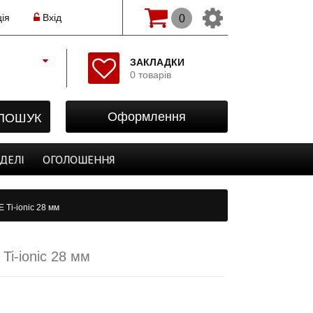
ія
Вхід
0
Змінити мову(рос.)
ЗАКЛАДКИ
0 товарів
Початок
Реєстрація
ПОШУК
Оформлення
Авторизація
Закладки
ДЕЛІ
ОГОЛОШЕННЯ
Оформлення
 Ti-ionic 28 мм
Ti-ionic 28 мм