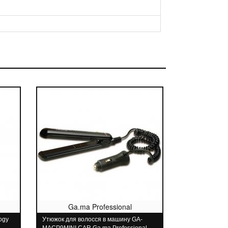
Ga.ma Professional
ogy
Утюжок для волосся в машину GA-