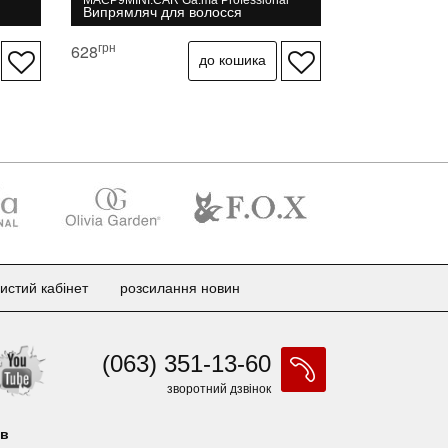
MACP9MINI.CAR Ga.ma Professional
Випрямляч для волосся
грн
628
истий кабінет
розсилання новин
(063) 351-13-60
зворотний дзвінок
ів