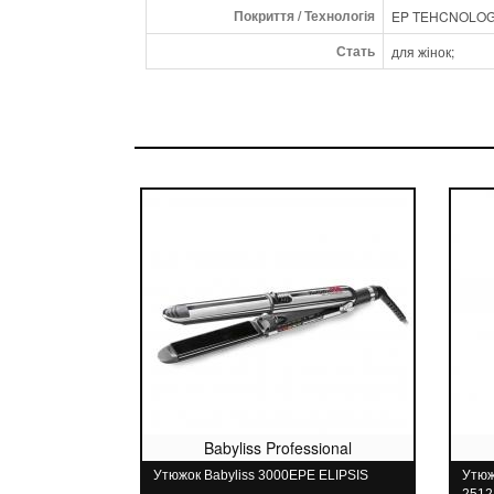
Покриття / Технологія
EP TEHCNOLOGY 
Стать
для жінок;
Babyliss Professional
Утюжок Babyliss 3000EPE ELIPSIS
Утюж