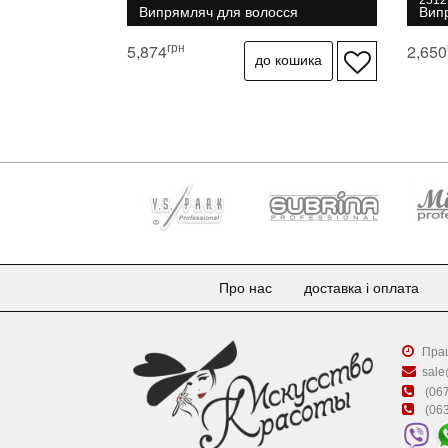
251
Випрямляч для волосся
Вип
60 м
грн
5,874
2,650
Про нас
доставка і оплата
Прац
sale
(067
(063