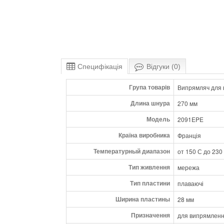
Специфікація
Відгуки (0)
Група товарів
Випрямляч для 
Длина шнура
270 мм
Модель
2091EPE
Країна виробника
Франція
Температурный диапазон
от 150 С до 230
Тип живлення
мережа
Тип пластини
плаваючі
Ширина пластины
28 мм
Призначення
для випрямленн