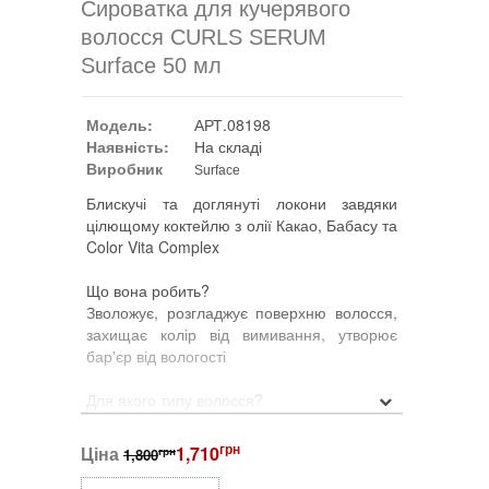
Сироватка для кучерявого
волосся CURLS SERUM
Surface 50 мл
Модель:
АРТ.08198
Наявність:
На складі
Виробник
Surface
Блискучі та доглянуті локони завдяки
цілющому коктейлю з олії Какао, Бабасу та
Color Vita Complex
Що вона робить?
Зволожує, розгладжує поверхню волосся,
захищає колір від вимивання, утворює
бар'єр від вологості
Для якого типу волосся?
Для волосся жорстких і середньої
жорсткості, які вимагають додаткового
грн
Ціна
1,710
грн
1,800
догляду та контролю, а також для
забарвлених кучерявих волосся.