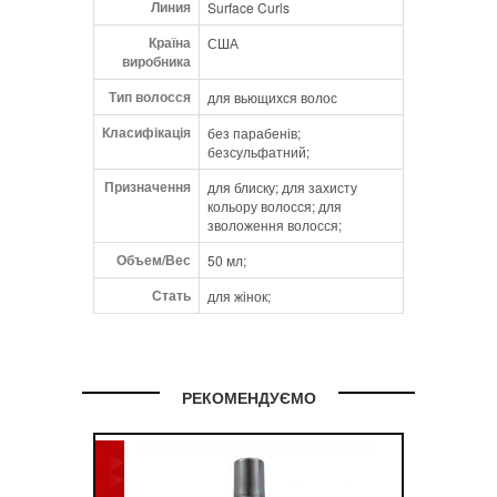
Линия
Surface Curls
Ceramide 3, Tourmaline, Cocos Nucifera
(Coconut) Oil, Orbignya Oleifera (Babassu)
Країна
США
Seed Oil, Linum Usitatissimum (Flax) Seed
виробника
Oil, Aloe Barbadensis Leaf Juice, Allantoin,
Тип волосся
для вьющихся волос
Myristyl Alcohol, Retinyl Palmitate, Ascorbic
Acid, Tocopheryl Acetate, Hydrolyzed
Класифікація
без парабенів;
Amaranth Protein, Hydrolyzed Soy Protein,
безсульфатний;
Lauryldimonium Hydroxypropyl Hydrolyzed
Призначення
Soy Protein.
для блиску; для захисту
кольору волосся; для
зволоження волосся;
Объем/Вес
50 мл;
Стать
для жінок;
РЕКОМЕНДУЄМО