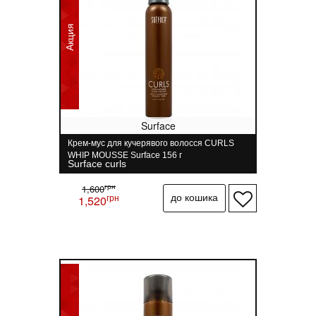
Акция
Surface
Крем-мус для кучерявого волосся CURLS
WHIP MOUSSE Surface 156 г
Surface curls
грн
1,600
грн
1,520