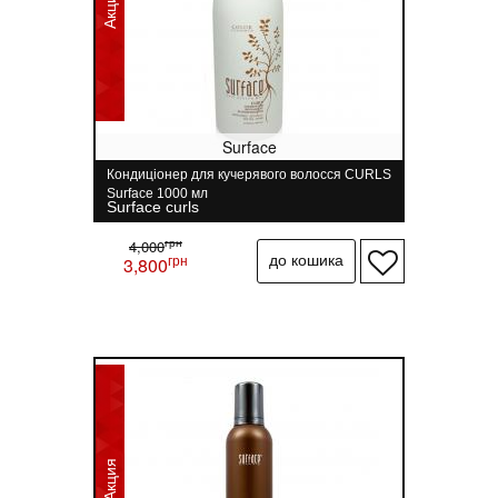
Акция
Surface
Кондиціонер для кучерявого волосся CURLS
Surface 1000 мл
Surface curls
грн
4,000
грн
3,800
Акция