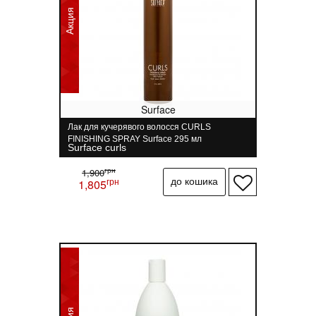
Акция
Surface
Лак для кучерявого волосся CURLS
FINISHING SPRAY Surface 295 мл
Surface curls
грн
1,900
грн
1,805