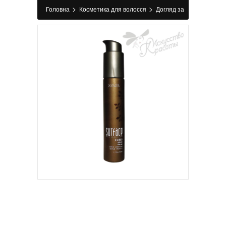
>
>
Головна
Косметика для волосся
Догляд за
>
>
волоссям
Сироватка для волосся
Сироватка для кучерявого волосся CURLS
SERUM Surface 50 мл