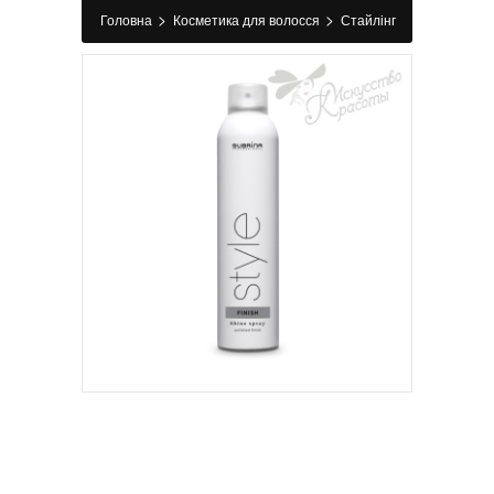
>
>
Головна
Косметика для волосся
Стайлінг
>
>
Спрей для волосся
Спрей для блиску
SHINE SPRAY Subrina 300 мл