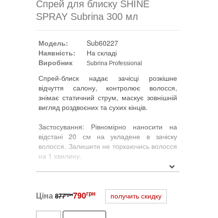
Спрей для блиску SHINE
SPRAY Subrina 300 мл
Модель:
Sub60227
Наявність:
На складі
Виробник
Subrina Professional
Спрей-блиск надає зачісці розкішне
відчуття салону, контролює волосся,
знімає статичний струм, маскує зовнішній
вигляд роздвоєних та сухих кінців.
Застосування: Рівномірно наносити на
відстані 20 см на укладене в зачіску
волосся. Залишити не торкаючись волосся
на 1 хвилину.
Ступінь фіксації: 0/4
грн
Ціна
Блиск: дуже сильний
790
грн
877
получить скидку