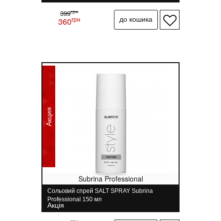
грн
399
грн
360
Акция
Subrina Professional
Сольовий спрей SALT SPRAY Subrina
Professional 150 мл
Акція