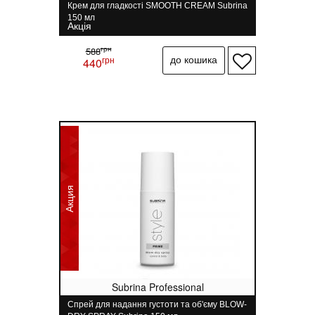
Крем для гладкості SMOOTH CREAM Subrina
150 мл
Акція
грн
588
грн
440
Акция
Subrina Professional
Спрей для надання густоти та об'єму BLOW-