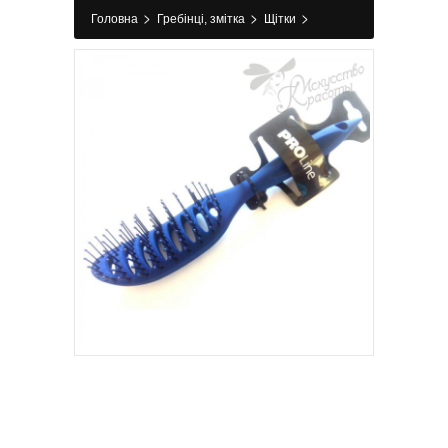
>
>
>
Головна
Гребінці, змітка
Щітки
Гребінець продувний для укладання ProLine
синій