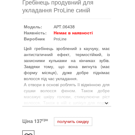
Гребінець продувний для
укладання ProLine синій
Модель:
АРТ.06438
Наявність:
Немає в наявності
Виробник
ProLine
Цей гребінець зроблений з каучуку, має
антистатичний ефект, термостійкий, із
захисними кульками на кінчиках зубів.
Завдяки тому, що вона вигнута (має
форму місяця), дуже добре піднімає
волосся під час укладання.
А отвори в основі роблять її відмінною для
сушки волосся феном. Також добре
масажує шкіру голови, стимулюючи ріст
волосся. Також в ній є шпікул для поділу
пасм.
грн
Ціна
137
получить скидку