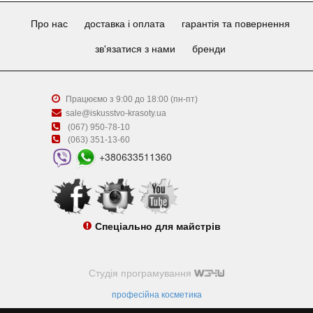
Про нас
доставка і оплата
гарантія та повернення
зв'язатися з нами
бренди
Працюємо з 9:00 до 18:00 (пн-пт)
sale@iskusstvo-krasoty.ua
(067) 950-78-10
(063) 351-13-60
+380633511360
Спеціально для майстрів
Студія програмування
професійна косметика