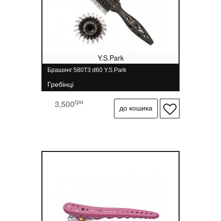
Y.S.Park
Брашинг 580T3 d60 Y.S.Park
Гребінці
грн
3,500