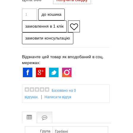
• Кут гребінця прямий, а виїмка дозволяє
виміряти на округлої поверхні (голови)
точно 90С
• Кожен зубчик гребінця виготовлений у
формі весла, що дозволяє легко
прочісувати волосся
• Обушок досить широкий, завдяки чому
гребінець витримує сильне напруження
руки навіть при швидкій роботі.
Відзначте цей товар як вподобаний в соц.
мережах:
Базовано на 0
|
відгуках.
Написати відгук
Група
Гребені