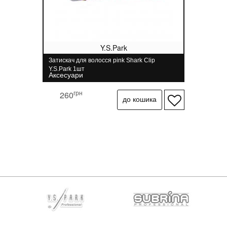
Y.S.Park
Затискач для волосся pink Shark Clip
Y.S.Park 1шт
Аксесуари
грн
260