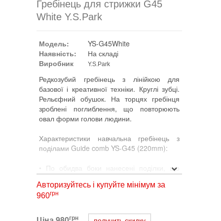
Гребінець для стрижки G45
White Y.S.Park
Модель:
YS-G45White
Наявність:
На складі
Виробник
Y.S.Park
Редкозубий гребінець з лінійкою для
базової і креативної техніки. Круглі зубці.
Рельєфний обушок. На торцях гребінця
зроблені поглиблення, що повторюють
овал форми голови людини.
Характеристики навчальна гребінець з
поділами Guide comb YS-G45 (220mm):
• По обидва боки нанесені поділки, що
дозволяють робити виміри, як з боку
Авторизуйтесь і купуйте мінімум за
дрібних зубчиків, так і з боку великих
грн
960
• Поділу нанесені спеціальним лазером,
завдяки чому не змиваються навіть при
тривалому застосуванні
грн
Ціна
980
получить скидку