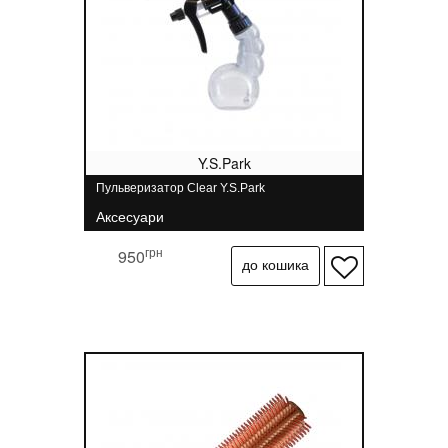
Y.S.Park
Пульверизатор Clear Y.S.Park
Аксесуари
грн
950