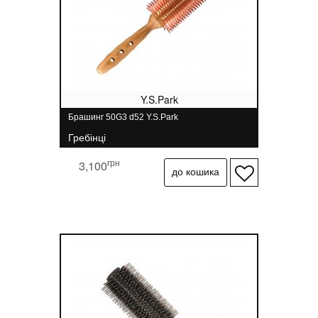
Y.S.Park
Брашинг 50G3 d52 Y.S.Park
Гребінці
грн
3,100