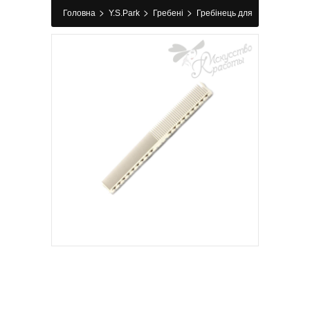
>
>
>
Головна
Y.S.Park
Гребені
Гребінець для
стрижки G45 White Y.S.Park