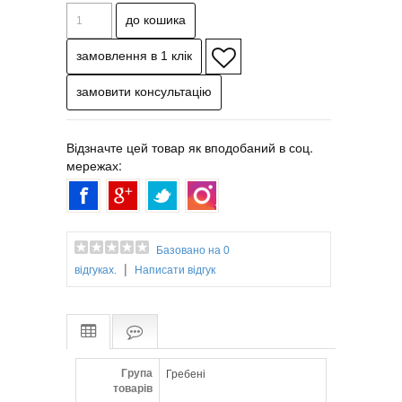
- Відстань між зубцями зменшується від
ручки до верхівки, що дає рівномірний
натяг і дозволяє добре прочесати волосся
з першого разу.
- Завдяки ергономічній формі ручки,
гребінець міцно лежить в руці і не
вислизає.
Відзначте цей товар як вподобаний в соц.
мережах:
Базовано на 0
|
відгуках.
Написати відгук
Група
Гребені
товарів