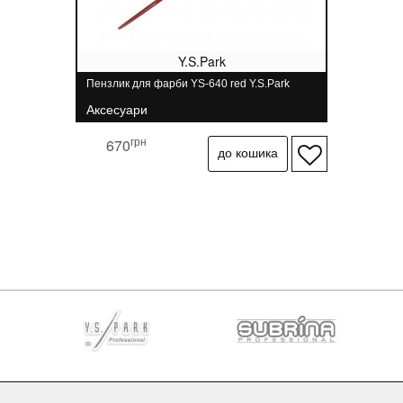
Y.S.Park
Пензлик для фарби YS-640 red Y.S.Park
Аксесуари
грн
670