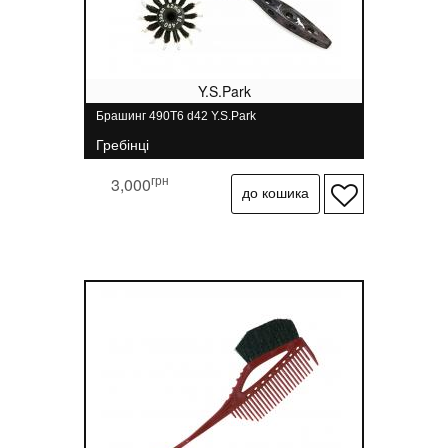
Y.S.Park
Брашинг 490T6 d42 Y.S.Park
Гребінці
грн
3,000