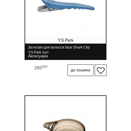
Y.S.Park
Затискач для волосся blue Shark Clip
Y.S.Park 1шт
Аксесуари
грн
260