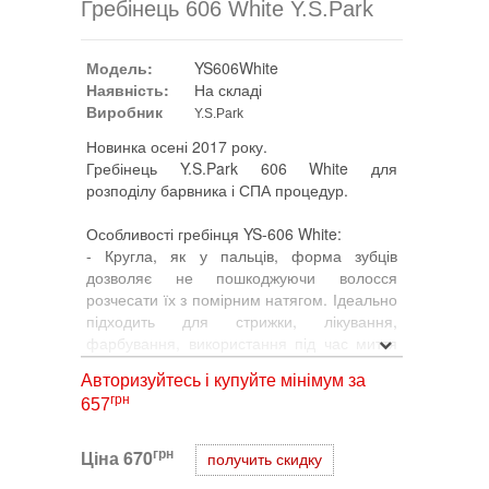
Гребінець 606 White Y.S.Park
Модель:
YS606White
Наявність:
На складі
Виробник
Y.S.Park
Новинка осені 2017 року.
Гребінець Y.S.Park 606 White для
розподілу барвника і СПА процедур.
Особливості гребінця YS-606 White:
- Кругла, як у пальців, форма зубців
дозволяє не пошкоджуючи волосся
розчесати їх з помірним натягом. Ідеально
підходить для стрижки, лікування,
фарбування, використання під час миття
голови і для домашнього використання.
Авторизуйтесь і купуйте мінімум за
- Завдяки тому, що зубці гребінця довгі,
грн
657
можна захопити великий об’єм волосся і
добре прочесати від самого кореня.
- Завдяки укороченому другому зубцю,
грн
Ціна
670
получить скидку
першим зубцем легко робити проділ.