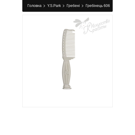
>
>
>
Головна
Y.S.Park
Гребені
Гребінець 606
White Y.S.Park