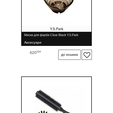
Y.S.Park
Миска для фарби Clear Black Y.S.Park
Аксесуари
грн
620