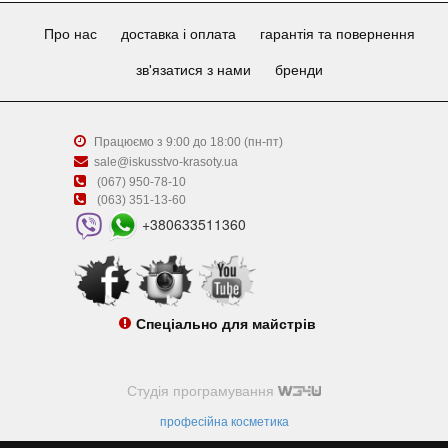
Про нас
доставка і оплата
гарантія та повернення
зв'язатися з нами
бренди
Працюємо з 9:00 до 18:00 (пн-пт)
sale@iskusstvo-krasoty.ua
(067) 950-78-10
(063) 351-13-60
+380633511360
Спеціально для майстрів
Студія програмування
професійна косметика