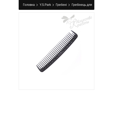
>
>
>
Головна
Y.S.Park
Гребені
Гребінець для
стрижки 402 Carbon Black Y.S.Park