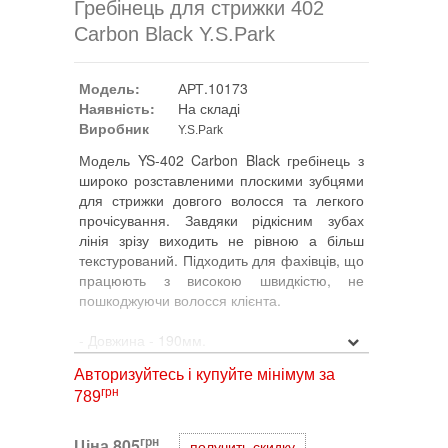
Гребінець для стрижки 402
Carbon Black Y.S.Park
Модель:
АРТ.10173
Наявність:
На складі
Виробник
Y.S.Park
Модель YS-402 Carbon Black гребінець з
широко розставленими плоскими зубцями
для стрижки довгого волосся та легкого
прочісування. Завдяки рідкісним зубах
лінія зрізу виходить не рівною а більш
текстурований. Підходить для фахівців, що
працюють з високою швидкістю, не
пошкоджуючи волосся клієнта.
- Довжина - 190мм.
- Матеріал - термостійкий, легкий пластик
Авторизуйтесь і купуйте мінімум за
«IMIDO», до 220 градусів.
грн
789
- Перший укорочений зубець дозволяє
відокремлювати пасма легше і швидше.
- Отвори в обушком гребінця, розташовані
грн
Ціна
805
получить скидку