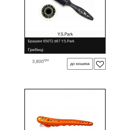
Y.S.Park
Брашинг 650T2 d67 Y.S.Park
Гребінці
грн
3,800