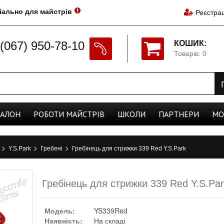
іально для майстрів
Реєстрац
(067) 950-78-10
КОШИК:
Товарів: 0
CАЛОН
РОБОТИ
МАЙСТРІВ
ШКОЛИ
ПАРТНЕРИ
МО
>
>
>
а
Y.S.Park
Гребені
Гребінець для стрижки 339 Red Y.S.Park
Гребінець для стрижки 339 Red Y.S.Pa
Модель:
YS339Red
Наявність:
На складі