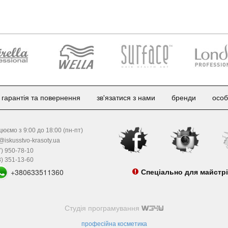
гарантія та повернення
зв'язатися з нами
бренди
особ
юємо з 9:00 до 18:00 (пн-пт)
@iskusstvo-krasoty.ua
) 950-78-10
) 351-13-60
+380633511360
Спеціально для майстр
Студія програмування
професійна косметика