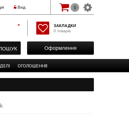
ія
Вхід
0
Змінити мову(рос.)
ЗАКЛАДКИ
0 товарів
Початок
Реєстрація
ПОШУК
Оформлення
Авторизація
Закладки
ДЕЛІ
ОГОЛОШЕННЯ
Оформлення
rk