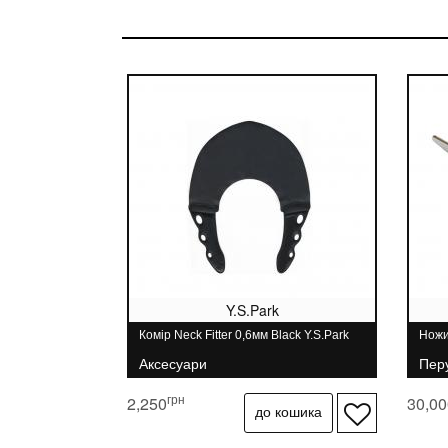
Y.S.Park
Комір Neck Fitter 0,6мм Black Y.S.Park
Ножи
Аксесуари
Перу
грн
2,250
30,00