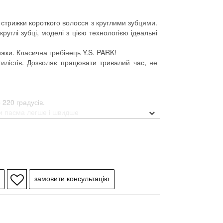
 стрижки короткого волосся з круглими зубцями.
глі зубці, моделі з цією технологією ідеальні
ижки. Класична гребінець Y.S. PARK!
тилістів. Дозволяє працювати тривалий час, не
 220 градусів.
и пасма легше і швидше
Можуть використовуватися в якості лінійки.
сся.
, для надійної фіксації в руці майстра.
а по всій довжині.
 коротке волосся.
углі зубці, моделі з цією технологією ідеальні
ь по радіусу, волосся завжди зберігають рівний
ненні пасма.
ичний матеріал, що витримує нагрівання до 220°