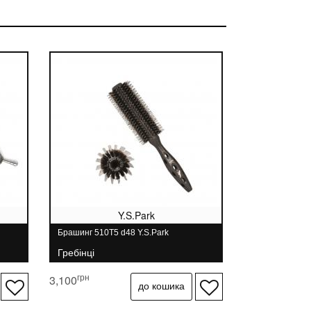
легшення та міцності конструкції, а так само
.Park! Скорочений перший зубець служить для
, розташовані через 1 сантиметр, дозволяють
 вологи з рук і дають додатковий контроль над
о дозволяє легко гнутися, повторювати контури
 при тушівкі.
, що б зручніше і надійніше розташовуватися в
 вислизати з рук навіть при швидкій роботі.
Y.S.Park
Брашинг 510T5 d48 Y.S.Park
Гребінці
грн
3,100