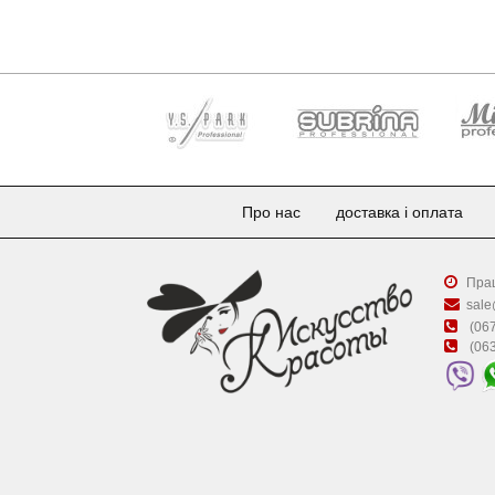
Про нас
доставка і оплата
Прац
sale
(067
(063