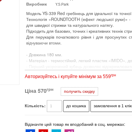
Виробник
Y.S.Park
Модель YS-339 Red гребінець для ідеальної та точної
Технологія «ROUNDTOOTH (ефект людської руки)» - кру
для швидкої стрижки та натурального натягу.
Підходить для базових, точних і креативних технік стр
Для перукарів початкового рівня і для просунутих с
відчуваючи втоми.
- Довжина 180 мм.
- Матеріал - термостійкий, легкий пластик «IMIDO», до
- Перший укорочений зубець дозволяє відокремлюват
- Отвори в обушком гребінця, розташовані через 1 см. 
грн
Авторизуйтесь і купуйте мінімум за 559
- Зубці дуже міцні і дозволяють добре прочесати воло
- Технологія «GRIP» зі спеціальною текстурою поверхні
грн
Ціна
- Технологія «Gradually pitch», рівномірний натяг пасм
570
получить скидку
- Панель з дрібними зубцями дозволяє стригти також і
- Технологія «ROUNDTOOTH (ефект людської руки)» - кр
Кількість:
для швидкої стрижки та натурального натягу. Рухаючис
кут навіть при горизонтальній або діагональної відтяг
Відзначте цей товар як вподобаний в соц. мережах:
МАТЕРІАЛИ.
Компанія Y.S. Park використовує, небиткий і антистат