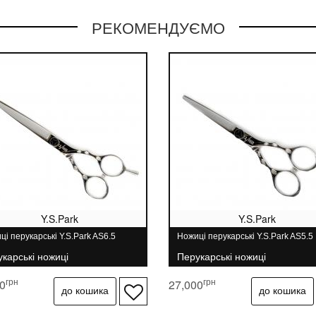
волосся клієнта.
РЕКОМЕНДУЄМО
ФОРМА ПЕРШОГО ЗУБЦЯ І ОТВОРИ
Фірмові елементи дизайну Y.S.Park служать для по
дозволяють з першого погляду дізнатися стиль Y.S
комфортного і швидкого відділення пасма. Отвори
контролювати чіткість стрижки, сприяють видаленню
інструментом.
B2 Серія гребінців Y.S.Park для ультра-чітких стрижок.
Ця серія виготовлена зі спеціального матеріалу, щ
голови, дозволяє ідеально слідувати лініях, наприклад,
GRIP Рельєфний обушок.
Деякі моделі забезпечені обушком ергономічної форми
руці. Спеціальна текстура поверхні не дає інструменту
Y.S.Park
Y.S.Park
ці перукарські Y.S.Park AS6.5
Ножиці перукарські Y.S.Park AS5.5
карські ножиці
Перукарські ножиці
грн
грн
0
27,000