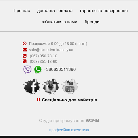
Про нас
доставка і оплата
гарантія та повернення
зв'язатися з нами
бренди
Працюємо з 9:00 до 18:00 (пн-пт)
sale@iskusstvo-krasoty.ua
(067) 950-78-10
(063) 351-13-60
+380633511360
Спеціально для майстрів
Студія програмування
професійна косметика