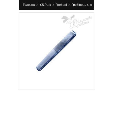
>
>
>
Головна
Y.S.Park
Гребені
Гребінець для
стрижки 335 Blue Y.S.Park