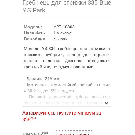
Гребінець для стрижки 335 Blue
Y.S.Park
Модель:
АРТ.10303
Наявність:
На складі
Виробник
Y.S.Park
Модель YS-335 гребінець для стрижки з
плоскими зубцями, краще для стрижки
довгого волосся. Дозволяє працювати
тривалий час, не відчуваючи втоми.
- Довжина 215 мм.
- Матеріал - термостійкий, легкий пластик
«IMIDO», до 220 градусів.
- Перший укорочений зубець дозволяє
відокремлювати пасма легше і швидше
- Отвори в обушком гребінця, розташовані
Авторизуйтесь і купуйте мінімум за
через 1 см. Можуть використовуватися в
грн
858
якості лінійки.
- Зубці дуже міцні і дозволяють добре
прочесати волосся.
грн
Ціна
875
получить скидку