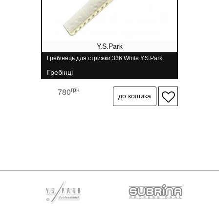
Y.S.Park
Гребінець для стрижки 336 White Y.S.Park
Гребінці
грн
780