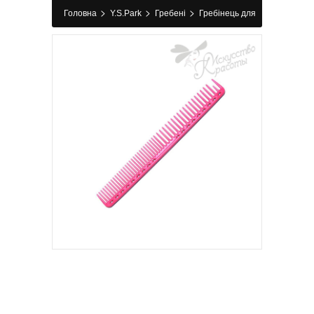
>
>
>
Головна
Y.S.Park
Гребені
Гребінець для
стрижки 333 pink Y.S.Park