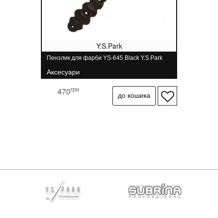
Y.S.Park
Пензлик для фарби YS-645 Black Y.S.Park
Аксесуари
грн
470