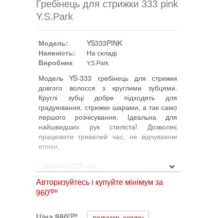
Гребінець для стрижки 333 pink
Y.S.Park
Модель:
YS333PINK
Наявність:
На складі
Виробник
Y.S.Park
Модель YS-333 гребінець для стрижки
довгого волосся з круглими зубцями.
Круглі зубці добре підходять для
градуювання, стрижки шарами, а так само
першого розчісування. Ідеальна для
найшвидших рук стиліста! Дозволяє
працювати тривалий час, не відчуваючи
втоми.
- Довжина 228 мм.
- Матеріал - термостійкий, легкий пластик
Авторизуйтесь і купуйте мінімум за
«IMIDO», до 220 градусів.
грн
960
- Перший укорочений зубець дозволяє
відокремлювати пасма легше та швидше.
- Отвори в обушком гребінця, розташовані
грн
Ціна
980
получить скидку