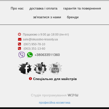
Про нас
доставка і оплата
гарантія та повернення
зв'язатися з нами
бренди
Працюємо з 9:00 до 18:00 (пн-пт)
sale@iskusstvo-krasoty.ua
(067) 950-78-10
(063) 351-13-60
+380633511360
Спеціально для майстрів
Студія програмування
професійна косметика