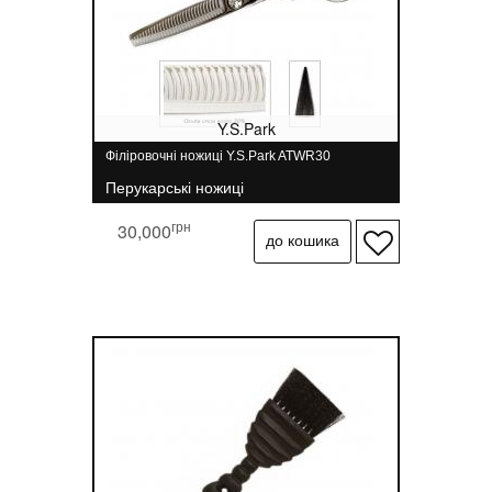
надійніше розташовуватися в руці.
Спеціальна текстура поверхні не дає
інструменту вислизати з рук навіть при
швидкій роботі.
Y.S.Park
Філіровочні ножиці Y.S.Park ATWR30
Перукарські ножиці
грн
30,000