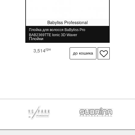
Babyliss Professional
Плойка для волосся BaByliss Pro
BAB2369TTE Ionic 3D Waver
Плойки
грн
3,514