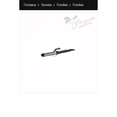
>
>
>
Головна
Техніка
Плойки
Плойка
BaByliss Titanium Tourmaline BAB 2173TTE