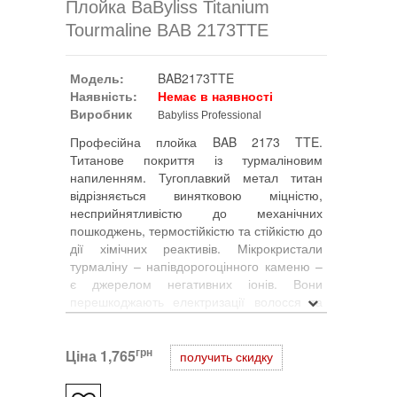
Плойка BaByliss Titanium
Tourmaline BAB 2173TTE
Модель:
BAB2173TTE
Наявність:
Немає в наявності
Виробник
Babyliss Professional
Професійна плойка BAB 2173 TTE.
Титанове покриття із турмаліновим
напиленням. Тугоплавкий метал титан
відрізняється винятковою міцністю,
несприйнятливістю до механічних
пошкоджень, термостійкістю та стійкістю до
дії хімічних реактивів. Мікрокристали
турмаліну – напівдорогоцінного каменю –
є джерелом негативних іонів. Вони
перешкоджають електризації волосся та
нейтралізують шкідливий вплив позитивних
іонів. Термін служби плойки продовжується
грн
Ціна
завдяки зносостійкості покриття. Робоча
1,765
получить скидку
поверхня настільки гладка, що плойка
ковзає по волоссю, не пошкоджуючи їх.