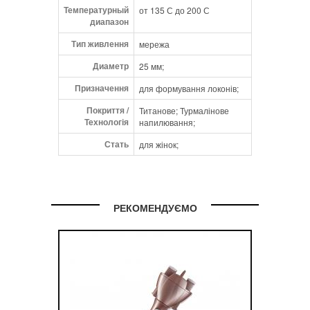
потужність 40 Вт.
Температурный
от 135 С до 200 С
диапазон
Тип живлення
мережа
Диаметр
25 мм;
Призначення
для формування локонів;
Покриття /
Титанове; Турмалінове
Технологія
напилювання;
Стать
для жінок;
РЕКОМЕНДУЄМО