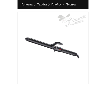
>
>
>
Головна
Техніка
Плойки
Плойка
2473TDE EXTRA LONG 25 мм Babyliss
Professional