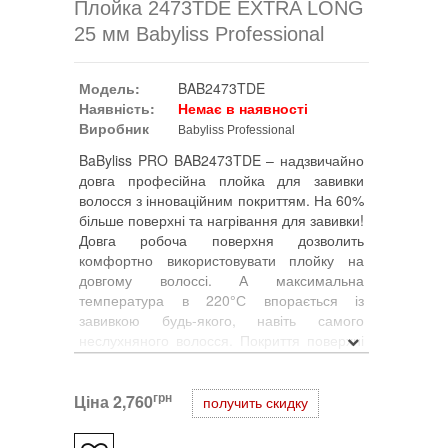
Плойка 2473TDE EXTRA LONG
25 мм Babyliss Professional
Модель:
BAB2473TDE
Наявність:
Немає в наявності
Виробник
Babyliss Professional
BaByliss PRO BAB2473TDE – надзвичайно
довга професійна плойка для завивки
волосся з інноваційним покриттям. На 60%
більше поверхні та нагрівання для завивки!
Довга робоча поверхня дозволить
комфортно використовувати плойку на
довгому волоссі. А максимальна
температура в 220°С впорається із
завивкою будь-якого, навіть самого
неслухняного волосся. Покриття поверхні
Titanium-Diamond може використовуватися
з будь-якими хімічними речовинами та в
грн
Ціна
будь-яких процедурах, включаючи
2,760
получить скидку
кератинове лікування. Крім цього, покриття
стійке до механічних пошкоджень.