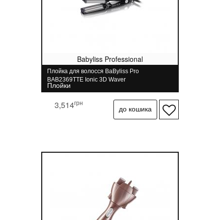
Babyliss Professional
Плойка для волосся BaByliss Pro
BAB2369TTE Ionic 3D Waver
Плойки
грн
3,514