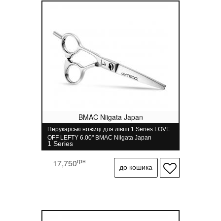
BMAC Niigata Japan
Перукарські ножиці для лівші 1 Series LOVE
OFF LEFTY 6.00" BMAC Niigata Japan
1 Series
грн
17,750