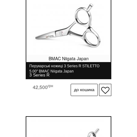
BMAC Niigata Japan
Перукарські ножиці 3 Series R STILETTO
5.00" BMAC Niigata Japan
3 Series R
грн
42,500