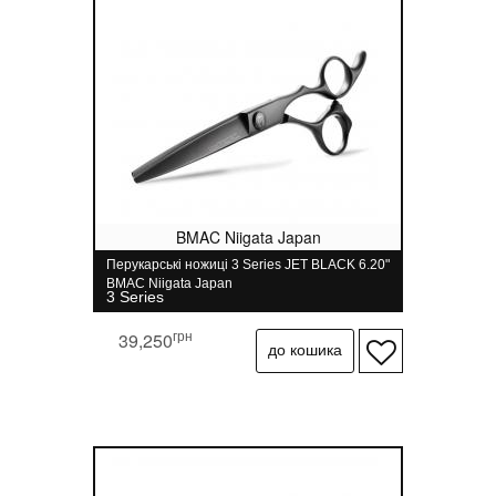
BMAC Niigata Japan
Перукарські ножиці 3 Series JET BLACK 6.20"
BMAC Niigata Japan
3 Series
грн
39,250