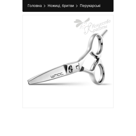
>
>
Головна
Ножиці, бритви
Перукарські
>
>
ножиці
Класичні ножиці
Перукарські
ножиці 1 Series LOVE 7.00" BMAC Niigata Japan