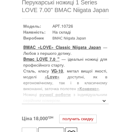
Перукарські ножиці 1 Series
LOVE 7.00" BMAC Niigata Japan
Модель:
АРТ.10726
Наявність:
На складі
Виробник
BMAC Niigata Japan
BMAC «LOVE» Classic Niigata Japan
—
Любов з першого дотику.
Bmac LOVE 7.0 "
— ідеальні ножиці для
професійного старту.
Сталь, класу
VG-10
, метал вищої якості,
моделі
«Love»
доступні, як в
ергономічному, так і в класичному
виконанні, заточка полотен
«Конвекс»
.
Ножиці
ручної роботи
з індивідуальним
серійним номером.
BMAC 1-ої серії уособлює перевагу з
грн
Ціна
самого початку. Ножиці 1-Серії,
18,000
получить скидку
виготовлені вручну з японської сталі VG-
10, тому є високопродуктивними і