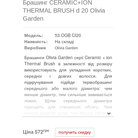
Брашинг CERAMIC+ION
THERMAL BRUSH d 20 Olivia
Garden
Модель:
53.OGB CI20
Наявність:
На складі
Виробник
Olivia Garden
Брашинги Olivia Garden серії Ceramic + ion
Thermal Brush в залежності від розміру
використовують для укладання коротких,
середніх і довгих волосся. Для
підкручування підійде термобрашинг
середнього або малого діаметра: чим
менше діаметр, тим сильніше завивається
локон. Щітки середнього діаметра
підходять для створення обсягу. Чим
менше діаметр щітки, тим більше обсяг ви
отримаєте. І, навпаки, якщо необхідно
випрямити волосся, береться брашінг
грн
Ціна
максимального діаметра. Робоча поверхня
572
получить скидку
брашинга Olivia Garden серії Ceramic + ion