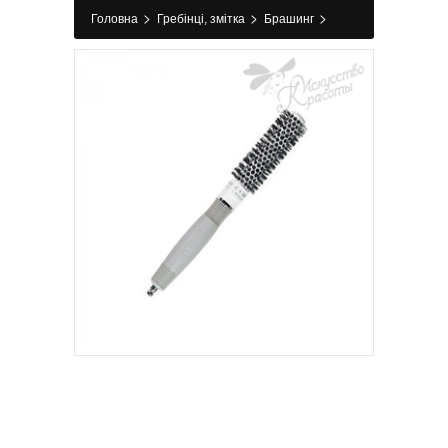
>
>
>
Головна
Гребінці, змітка
Брашинг
Брашинг CERAMIC+ION THERMAL BRUSH d 20
Olivia Garden