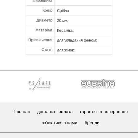
виробника
Колір
Срібло
Диаметр
20 мм;
Матеріал
Кераміка;
Призначення
для укладання феном;
Стать
для жінок;
Про нас
доставка і оплата
гарантія та повернення
зв'язатися з нами
бренди