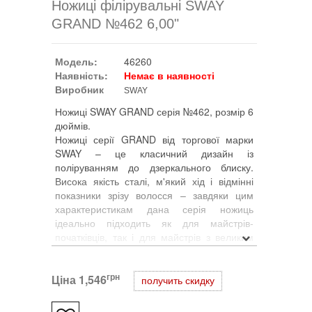
Ножиці філірувальні SWAY
GRAND №462 6,00"
Модель:
46260
Наявність:
Немає в наявності
Виробник
SWAY
Ножиці SWAY GRAND серія №462, розмір 6
дюймів.
Ножиці серії GRAND від торгової марки
SWAY – це класичний дизайн із
поліруванням до дзеркального блиску.
Висока якість сталі, м'який хід і відмінні
показники зрізу волосся – завдяки цим
характеристикам дана серія ножиць
ідеально підходить як для майстрів-
початківців, так і для майстрів з великим
досвідом і вимогами. Досконалість стилю,
досягнута простотою дизайну, стане
грн
Ціна
чудовим помічником у роботі. Модель 110
1,546
получить скидку
46260 відрізняється ергономічним кільцем
під великий палець, що дозволить