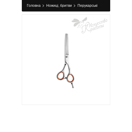
>
>
Головна
Ножиці, бритви
Перукарські
>
>
ножиці
Філірувальні ножиці
Ножиці
філірувальні SWAY GRAND №462 6,00"